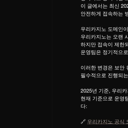
이 글에서는 최신 2
안전하게 접속하는 
우리카지노 도메인이
우리카지노는 오랜 시
하지만 접속이 제한
운영팀은 정기적으로 
이러한 변경은 보안 
필수적으로 진행되는 
2025년 기준, 우리
현재 기준으로 운영팀
다:
🔗 
우리카지노 공식 