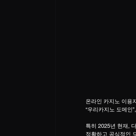
온라인 카지노 이용자
“우리카지노 도메인”,
특히 2025년 현재
정확하고 공식적인 