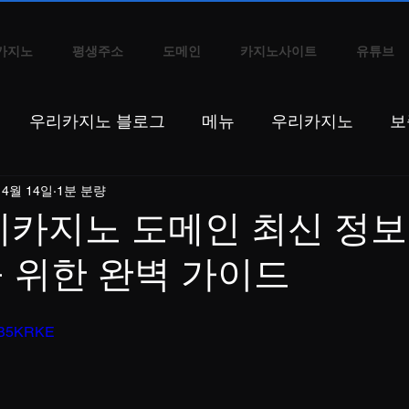
카지노
평생주소
도메인
카지노사이트
유튜브
우리카지노 블로그
메뉴
우리카지노
보
 4월 14일
1분 분량
뉴스
카지노위키
온라인카지노
슬롯사이트
우리카지노 도메인 최신 정보 
 위한 완벽 가이드
이트
우리카지노 평생주소
우리카지노 도메인
JMB5KRKE