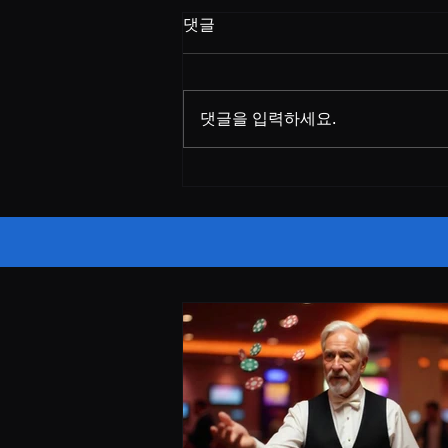
댓글
댓글을 입력하세요.
우리카지노 주소 도메인 – 안
전하고 합법적인 접근 가이드
(2025년 기준)