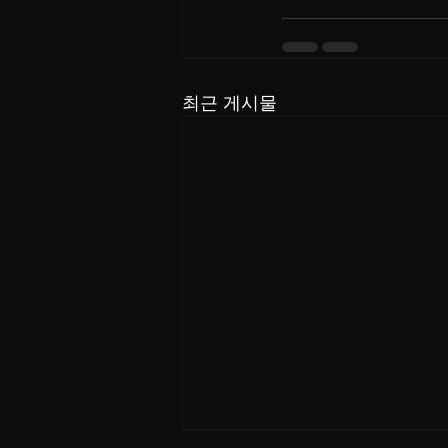
최근 게시물