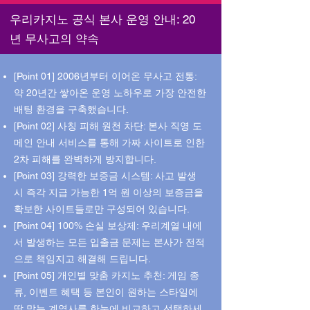
우리카지노 공식 본사 운영 안내: 20
년 무사고의 약속
[Point 01] 2006년부터 이어온 무사고 전통:
약 20년간 쌓아온 운영 노하우로 가장 안전한
배팅 환경을 구축했습니다.
[Point 02] 사칭 피해 원천 차단: 본사 직영 도
메인 안내 서비스를 통해 가짜 사이트로 인한
2차 피해를 완벽하게 방지합니다.
[Point 03] 강력한 보증금 시스템: 사고 발생
시 즉각 지급 가능한 1억 원 이상의 보증금을
확보한 사이트들로만 구성되어 있습니다.
[Point 04] 100% 손실 보상제: 우리계열 내에
서 발생하는 모든 입출금 문제는 본사가 전적
으로 책임지고 해결해 드립니다.
[Point 05] 개인별 맞춤 카지노 추천: 게임 종
류, 이벤트 혜택 등 본인이 원하는 스타일에
딱 맞는 계열사를 한눈에 비교하고 선택하세