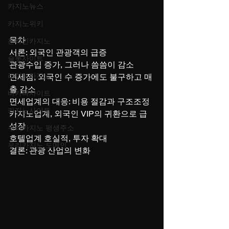
카지노뉴스
카지노위키
목차
온라인카지노
서론: 외국인 관광객의 급증
슬롯사이트
관광수입 증가, 그러나 씀씀이 감소
라이브카지노
면세점, 외국인 수 증가에도 불구하고 매
출 감소
바카라사이트
면세업계의 대응: 비용 절감과 구조조정
카지노사이트
카지노업계, 외국인 VIP의 귀환으로 급
성장
우리카지노 평생주소
호텔업계 호실적, 투자 확대
우리카지노 도메인
결론: 관광 산업의 변화