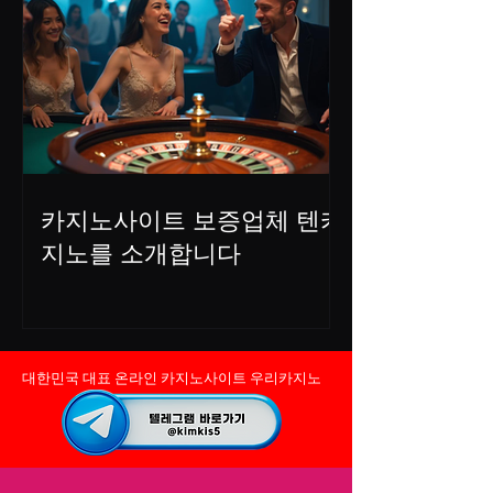
카지노사이트 보증업체 텐카
지노를 소개합니다
​대한민국 대표 온라인 카지노사이트 우리카지노​