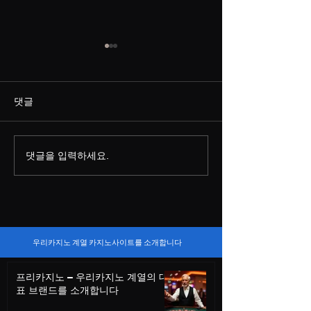
댓글
댓글을 입력하세요.
우리카지노 주소: 정확한
카지노 146억 
주소를 이용해야 하는 이
중국인임?
유
우리카지노 계열 카지노사이트를 소개합니다
프리카지노 – 우리카지노 계열의 대
표 브랜드를 소개합니다