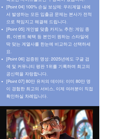
[Point 04] 100% 손실 보상제: 우리계열 내에
서 발생하는 모든 입출금 문제는 본사가 전적
으로 책임지고 해결해 드립니다.
[Point 05] 개인별 맞춤 카지노 추천: 게임 종
류, 이벤트 혜택 등 본인이 원하는 스타일에
딱 맞는 계열사를 한눈에 비교하고 선택하세
요.
[Point 06] 검증된 명성: 2025년에도 구글 검
색 및 커뮤니티 평판 1위를 기록하며 최고의
공신력을 자랑합니다.
[Point 07] 80만 유저의 데이터: 이미 80만 명
이 경험한 최고의 서비스, 이제 여러분이 직접
확인하실 차례입니다.