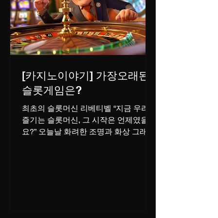
[카지노이야기] 가장오래된
슬롯게임은?
최초의 슬롯머신 리베티벨 “지금 우리가
즐기는 슬롯머신, 그 시작은 언제였을까
요?” 오늘날 화려한 조명과 화상 그래픽
을 자랑하는 슬롯머신도, 처음에는 단순
한 기계 장치에서 출발했습니다. 그 원
조가 바로 리버티 벨(Liberty Bell)입니
다....