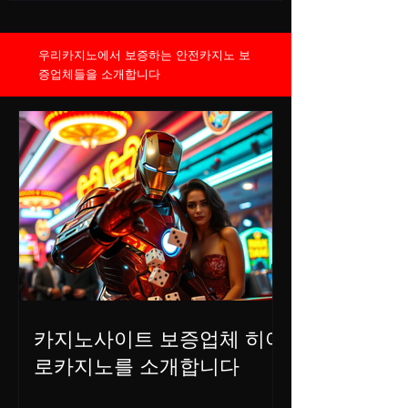
우리카지노에서 보증하는 안전카지노 보
증업체들을 소개합니다
카지노사이트 보증업체 히어
로카지노를 소개합니다