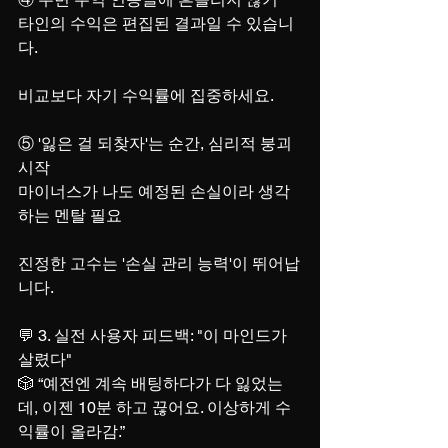
타인의 수익은 편집된 결과일 수 있습니
다.
비교보다 자기 수익률에 집중하세요.
⑤ '잃은 걸 되찾자'는 순간, 심리적 붕괴 
시작
마이너스가 나도 예정된 손실이라 생각
하는 멘탈 필요
진정한 고수는 '손실 관리 능력'이 뛰어납
니다.
💬 3. 실전 사용자 피드백: "이 마인드가 
살렸다"
🎲 “예전엔 계속 배팅하다가 다 잃었는
데, 이젠 10분 하고 끊어요. 이상하게 수
익률이 올라감.”