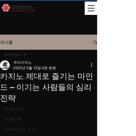
게시물
All Posts
우리카지노
All Posts
2025년 5월 12일
2분 분량
카지노 제대로 즐기는 마인
우리카지노 유튜브
드 – 이기는 사람들의 심리
우리카지노 블로그
전략
메뉴
우리카지노
보증업체
우리카지노 주소