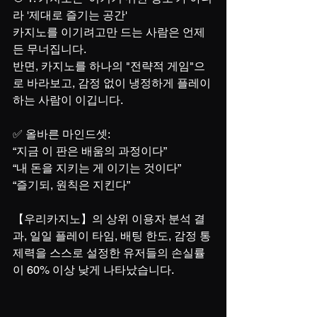
라 '제대로 즐기는 공간'
카지노를 이기려고만 드는 사람은 언제
든 무너집니다.
반면, 카지노를 하나의 "전략적 게임"으
로 바라보고, 감정 없이 냉정하게 플레이
하는 사람이 이깁니다.
✅ 올바른 마인드셋:
“지금 이 판은 배움의 과정이다”
“내 돈을 지키는 게 이기는 것이다”
“즐기되, 원칙은 지킨다”
【우리카지노】의 상위 이용자 분석 결
과, 일일 플레이 타임, 배팅 한도, 감정 통
제력을 스스로 설정한 유저들의 손실률
이 60% 이상 낮게 나타났습니다.