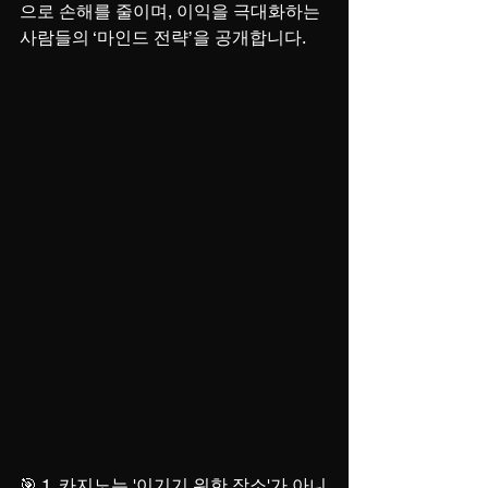
으로 손해를 줄이며, 이익을 극대화하는 
사람들의 ‘마인드 전략’을 공개합니다.
🎯 1. 카지노는 '이기기 위한 장소'가 아니