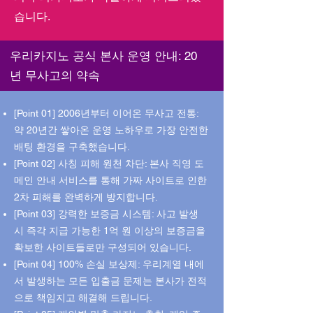
습니다.
우리카지노 공식 본사 운영 안내: 20
년 무사고의 약속
[Point 01] 2006년부터 이어온 무사고 전통:
약 20년간 쌓아온 운영 노하우로 가장 안전한
배팅 환경을 구축했습니다.
[Point 02] 사칭 피해 원천 차단: 본사 직영 도
메인 안내 서비스를 통해 가짜 사이트로 인한
2차 피해를 완벽하게 방지합니다.
[Point 03] 강력한 보증금 시스템: 사고 발생
시 즉각 지급 가능한 1억 원 이상의 보증금을
확보한 사이트들로만 구성되어 있습니다.
[Point 04] 100% 손실 보상제: 우리계열 내에
서 발생하는 모든 입출금 문제는 본사가 전적
으로 책임지고 해결해 드립니다.