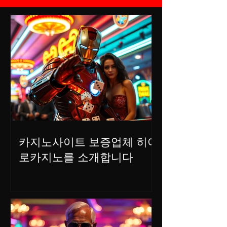
카지노사이트 보증업체 히어
로카지노를 소개합니다