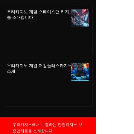
우리카지노 계열 스페이스맨 카지노
를 소개합니다
우리카지노 계열 더킹플러스카지노
소개
우리카지노에서 보증하는 안전카지노 보
증업체들을 소개합니다