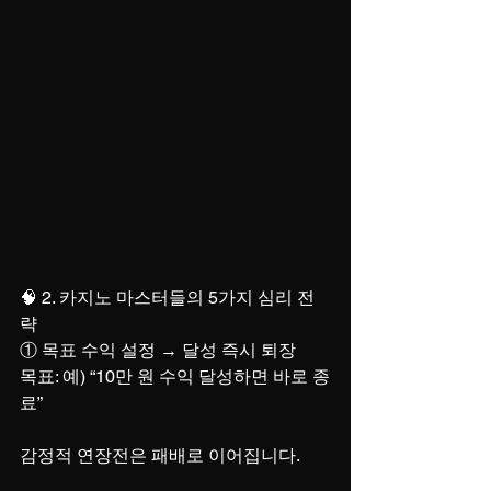
🧠 2. 카지노 마스터들의 5가지 심리 전
략
① 목표 수익 설정 → 달성 즉시 퇴장
목표: 예) “10만 원 수익 달성하면 바로 종
료”
감정적 연장전은 패배로 이어집니다.