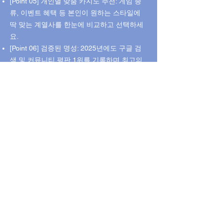
[Point 05] 개인별 맞춤 카지노 추천: 게임 종
류, 이벤트 혜택 등 본인이 원하는 스타일에
딱 맞는 계열사를 한눈에 비교하고 선택하세
요.
[Point 06] 검증된 명성: 2025년에도 구글 검
색 및 커뮤니티 평판 1위를 기록하며 최고의
공신력을 자랑합니다.
[Point 07] 80만 유저의 데이터: 이미 80만 명
이 경험한 최고의 서비스, 이제 여러분이 직접
확인하실 차례입니다.