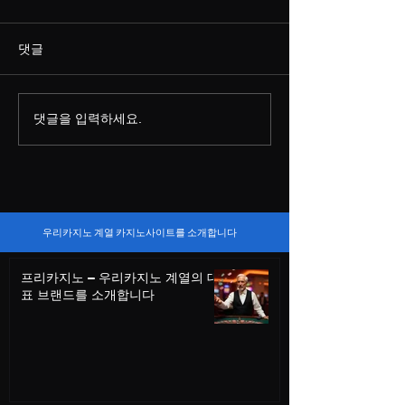
댓글
댓글을 입력하세요.
카지노 입문자가 가장 많
초보자 추천! 첫
이 하는 실수 5가지 – 안전
합한 안전한 카
하게 시작하는 K-카지노
드
가이드
우리카지노 계열 카지노사이트를 소개합니다
프리카지노 – 우리카지노 계열의 대
표 브랜드를 소개합니다