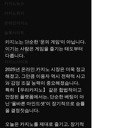
카지노뉴스
카지노위키
온라인카지노
슬롯사이트
카지노는 단순한 '운의 게임'이 아닙니다.
라이브카지노
이기는 사람은 게임을 즐기는 태도부터 
바카라사이트
다릅니다.
카지노사이트
2025년 온라인 카지노 시장은 더욱 정교
우리카지노 평생주소
해졌고, 그만큼 이용자 역시 전략적 사고
우리카지노 도메인
와 감정 조절 능력이 중요해졌습니다.
특히 【우리카지노】 같은 합법적이고 
안정된 플랫폼에서는, 단순한 베팅이 아
닌 ‘올바른 마인드셋’이 장기적으로 승률
을 결정짓습니다.
오늘은 카지노를 제대로 즐기고, 장기적