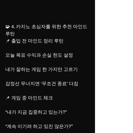
🧩 4. 카지노 초심자를 위한 추천 마인드 
루틴
📌 출입 전 마인드 정리 루틴
오늘 목표 수익과 손실 한도 설정
내가 잘하는 게임 한 가지만 고르기
감정선 무너지면 ‘무조건 종료’ 다짐
📌 게임 중 마인드 체크
“내가 지금 집중하고 있는가?”
“계속 이기려 하고 있진 않은가?”