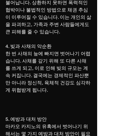
불어납니다. 상환하지 못하면 폭력적인 
협박이나 불법적인 방법으로 채권 추심
이 이루어질 수 있습니다. 이는 개인의 삶
을 파괴하고, 가족과 주변 사람들에게도 
큰 피해를 줄 수 있습니다.
4. 빚과 사채의 악순환
한 번 사채의 늪에 빠지면 벗어나기 어렵
습니다. 사채를 갚기 위해 또 다른 사채
를 쓰게 되고, 이로 인해 빚의 규모는 계
속 커집니다. 결국에는 경제적인 파산뿐
만 아니라 정신적, 육체적 건강도 심각하
게 위협받게 됩니다.
5. 예방과 대처 방안
마카오 카지노의 유혹에서 벗어나기 위
해서는 몇 가지 예방과 대처 방안이 필요