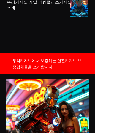
우리카지노 계열 더킹플러스카지노
소개
우리카지노에서 보증하는 안전카지노 보
증업체들을 소개합니다