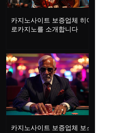
카지노사이트 보증업체 히어
로카지노를 소개합니다
카지노사이트 보증업체 보스