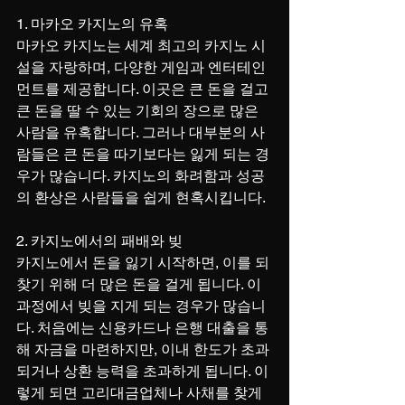
1. 마카오 카지노의 유혹
마카오 카지노는 세계 최고의 카지노 시
설을 자랑하며, 다양한 게임과 엔터테인
먼트를 제공합니다. 이곳은 큰 돈을 걸고 
큰 돈을 딸 수 있는 기회의 장으로 많은 
사람을 유혹합니다. 그러나 대부분의 사
람들은 큰 돈을 따기보다는 잃게 되는 경
우가 많습니다. 카지노의 화려함과 성공
의 환상은 사람들을 쉽게 현혹시킵니다.
2. 카지노에서의 패배와 빚
카지노에서 돈을 잃기 시작하면, 이를 되
찾기 위해 더 많은 돈을 걸게 됩니다. 이 
과정에서 빚을 지게 되는 경우가 많습니
다. 처음에는 신용카드나 은행 대출을 통
해 자금을 마련하지만, 이내 한도가 초과
되거나 상환 능력을 초과하게 됩니다. 이
렇게 되면 고리대금업체나 사채를 찾게 