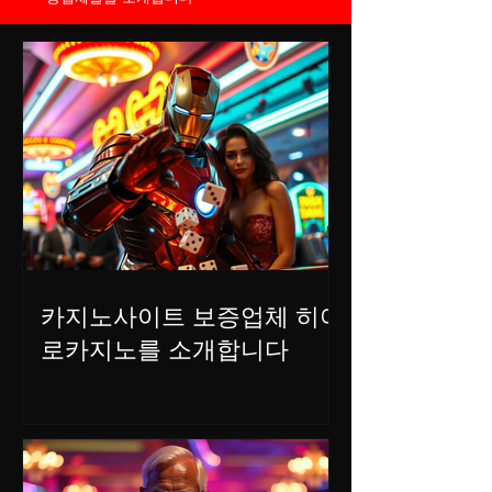
카지노사이트 보증업체 히어
로카지노를 소개합니다