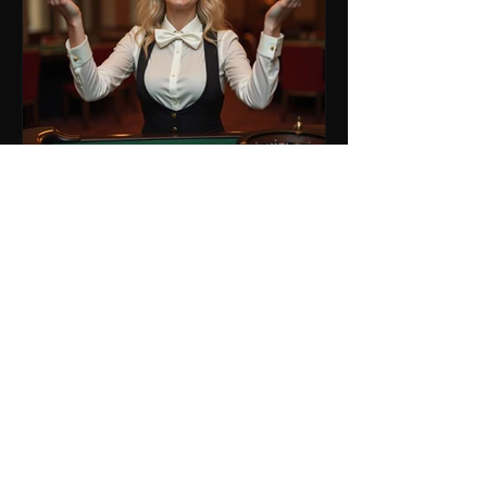
카지노 입문자가 가장 많이
하는 실수 5가지 – 안전하게
시작하는 K-카지노 가이드
온라인카지노에 막 입문한 사용자들이
공통적으로 겪는 시행착오가 있습니다.
이것은 단순한 게임 실수가 아니라, 자
금 손실, 계정 정지, 심지어 먹튀 피해로
이어질 수도 있는 중요한 함정입니다.
이 글에서는 카지노 초보자들이 가장 많
이 하는 5가지...