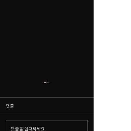
댓글
댓글을 입력하세요.
우리카지노가 가장 안전한
집근처 홀덤펍 