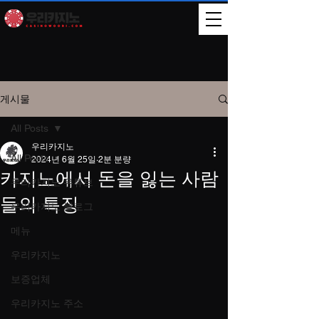
게시물
All Posts
우리카지노
All Posts
2024년 6월 25일
2분 분량
카지노에서 돈을 잃는 사람
우리카지노 유튜브
들의 특징
우리카지노 블로그
메뉴
우리카지노
보증업체
우리카지노 주소