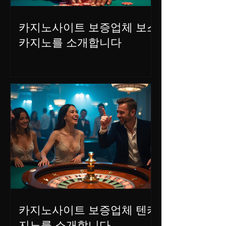
카지노사이트 보증업체 보스
카지노를 소개합니다
카지노사이트 보증업체 텐카
지노를 소개합니다