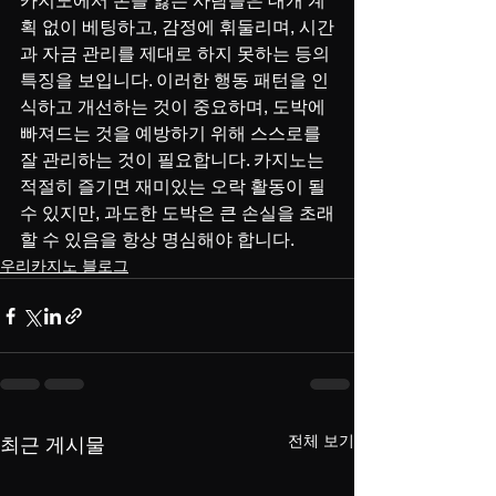
카지노에서 돈을 잃는 사람들은 대개 계
획 없이 베팅하고, 감정에 휘둘리며, 시간
과 자금 관리를 제대로 하지 못하는 등의 
특징을 보입니다. 이러한 행동 패턴을 인
식하고 개선하는 것이 중요하며, 도박에 
빠져드는 것을 예방하기 위해 스스로를 
잘 관리하는 것이 필요합니다. 카지노는 
적절히 즐기면 재미있는 오락 활동이 될 
수 있지만, 과도한 도박은 큰 손실을 초래
할 수 있음을 항상 명심해야 합니다.
우리카지노 블로그
전체 보기
최근 게시물