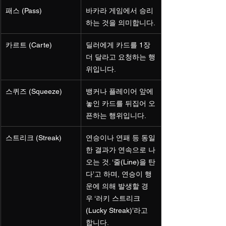
패스 (Pass)
바카라 게임에서 승리
하는 것을 의미합니다.
카르트 (Carte)
딜러에게 카드를 1장 
더 달라고 요청하는 행
위입니다.
스퀴즈 (Squeeze)
뱅커나 플레이어 앞에 
놓인 카드를 뒤집어 오
픈하는 행위입니다.
스트리크 (Streak)
연승이나 연패 등 동일
한 결과가 연속으로 나
오는 것. ‘줄(Line)을 탄
다’고 하며, 연승이 행
운에 의해 발생할 경
우 ‘러키 스트리크 
(Lucky Streak)’라고 
합니다.