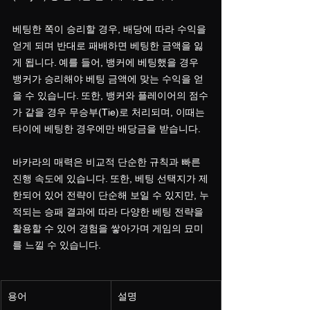
베팅한 쪽이 승리할 경우, 배당에 따라 수익을 
얻게 되며 반대로 패배하면 베팅한 금액을 잃
게 됩니다. 예를 들어, 뱅커에 베팅했을 경우 
뱅커가 승리해야 베팅 금액에 맞는 수익을 얻
을 수 있습니다. 또한, 뱅커와 플레이어의 점수
가 같을 경우 무승부(Tie)로 처리되며, 이때는 
타이에 베팅한 경우에만 배당금을 받습니다.
바카라의 매력은 비교적 단순한 규칙과 빠른 
진행 속도에 있습니다. 또한, 베팅 선택지가 제
한되어 있어 전략이 단순해 보일 수 있지만, 누
적되는 승패 결과에 따라 다양한 베팅 전략을 
활용할 수 있어 경험을 쌓아가며 게임의 묘미
를 느낄 수 있습니다.
용어
설명