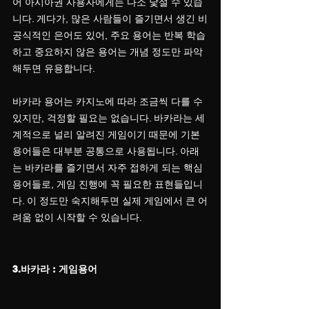
어 아시아권 사용자에게는 다소 낯설 수 있습
니다. 게다가, 많은 사람들이 즐기면서 생긴 비
공식적인 은어도 있어, 주요 용어는 반복 학습
하고 중요하지 않은 용어는 개념 정도만 파악
해두면 유용합니다.
바카라 용어는 카지노에 따라 조금씩 다를 수 
있지만, 걱정할 필요는 없습니다. 바카라는 세
계적으로 널리 알려진 게임이기 때문에 기본 
용어들은 대부분 공통으로 사용됩니다. 아래
는 바카라를 즐기면서 자주 접하게 되는 핵심 
용어들로, 게임 진행에 꼭 필요한 표현들입니
다. 이 정도만 숙지해두면 실제 게임에서 큰 어
려움 없이 시작할 수 있습니다.
3.바카라 : 게임용어