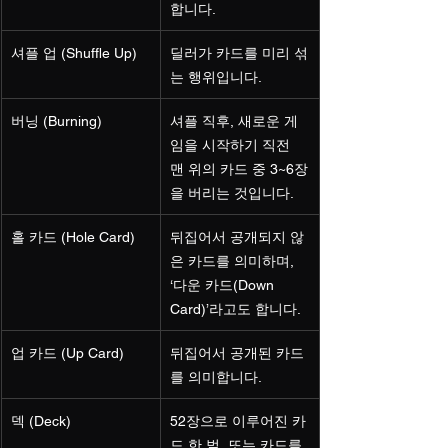
합니다.
셔플 업 (Shuffle Up)
딜러가 카드를 미리 섞
는 행위입니다.
버닝 (Burning)
셔플 직후, 새로운 게
임을 시작하기 직전 
맨 위의 카드 중 3~6장
을 버리는 것입니다.
홀 카드 (Hole Card)
뒤집어서 공개되지 않
은 카드를 의미하며, 
‘다운 카드(Down 
Card)’라고도 합니다.
업 카드 (Up Card)
뒤집어서 공개된 카드
를 의미합니다.
덱 (Deck)
52장으로 이루어진 카
드 한 벌, 또는 카드를 