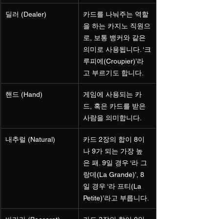
딜러 (Dealer)
카드를 나눠주는 역할
을 하는 카지노 직원으
로, 보통 뱅커와 같은 
의미로 사용됩니다. ‘크
루피에(Croupier)’라
고 부르기도 합니다.
핸드 (Hand)
게임에 사용되는 카
드, 혹은 카드를 받은 
사람을 의미합니다.
내추럴 (Natural)
카드 2장의 합이 8이
나 9가 되는 가장 높
은 패. 9일 경우 ‘라 그
랑데(La Grande)’, 8
일 경우 ‘라 프티(La 
Petite)’라고 부릅니다.