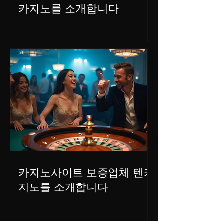
카지노를 소개합니다
카지노사이트 보증업체 텐카
지노를 소개합니다