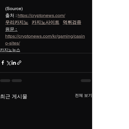
(Source)
출처 : 
https://cryptonews.com/
우리카지노
 | 
카지노사이트
 | 
먹튀검증
원문 : 
https://cryptonews.com/kr/gaming/casin
o-sites/
카지노뉴스
전체 보기
최근 게시물