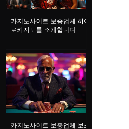
카지노사이트 보증업체 히어
로카지노를 소개합니다
카지노사이트 보증업체 보스