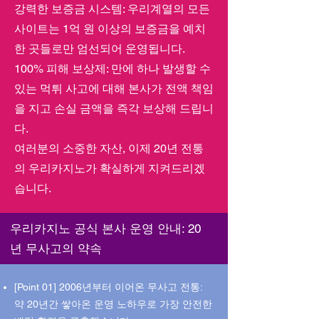
강력한 보증금 시스템: 우리계열의 모든
사이트는 1억 원 이상의 보증금을 예치
한 곳들로만 엄선되어 운영됩니다.
100% 피해 보상제: 만에 하나 발생할 수
있는 먹튀 사고에 대해 본사가 전액 책임
을 지고 손실 금액을 즉각 보상해 드립니
다.
여러분의 소중한 자산, 이제 20년 전통
의 우리카지노가 확실하게 지켜드리겠
습니다.
우리카지노 공식 본사 운영 안내: 20
년 무사고의 약속
[Point 01] 2006년부터 이어온 무사고 전통:
약 20년간 쌓아온 운영 노하우로 가장 안전한