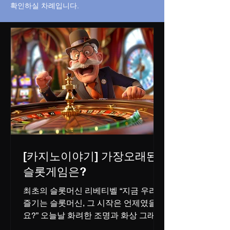
확인하실 차례입니다.
[카지노이야기] 가장오래된
슬롯게임은?
최초의 슬롯머신 리베티벨 “지금 우리가
즐기는 슬롯머신, 그 시작은 언제였을까
요?” 오늘날 화려한 조명과 화상 그래픽
을 자랑하는 슬롯머신도, 처음에는 단순