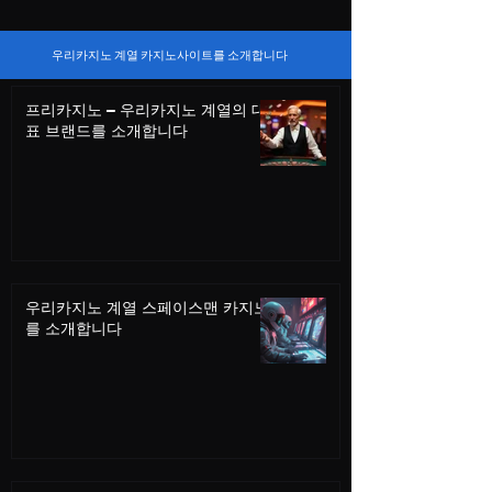
우리카지노 계열 카지노사이트를 소개합니다
프리카지노 – 우리카지노 계열의 대
표 브랜드를 소개합니다
우리카지노 계열 스페이스맨 카지노
를 소개합니다