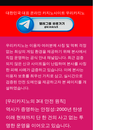
​대한민국 대표 온라인 카지노사이트 우리카지노​
우리카지노는 이용자 여러분께 사칭 및 먹튀 걱정
없는 최상의 게임 환경을 제공하기 위해 본사에서
직접 운영하는 공식 안내 채널입니다. 최근 검증
되지 않은 신규 사이트들이 난립하며 본사를 사칭
한 피해 사례가 급증하고 있습니다. 이에 본사는
이용자 보호를 최우선 가치로 삼고, 실시간으로
검증된 안전 도메인을 제공하고자 본 페이지를 개
설하였습니다.
[우리카지노의 3대 안전 원칙]
역사가 증명하는 안정성: 2000년 탄생
이래 현재까지 단 한 건의 사고 없는 투
명한 운영을 이어오고 있습니다.