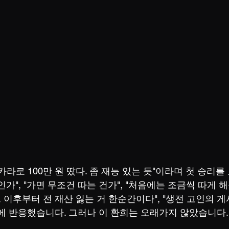
"바카라로 100만 원 땄다. 좀 재능 있는 듯"이라며 첫 승리를
가", "가면 무조건 따는 건가", "처음에는 조금씩 따게
그 이후부터 전 재산 잃는 거 한순간이다", "생전 고인의 
에 반응했습니다. 그러나 이 환희는 오래가지 않았습니다.