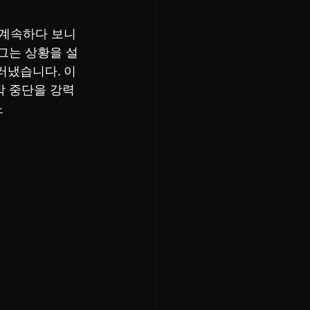
 계속하다 보니 
 그는 상황을 설
러냈습니다. 이
도박 중단을 강력
노