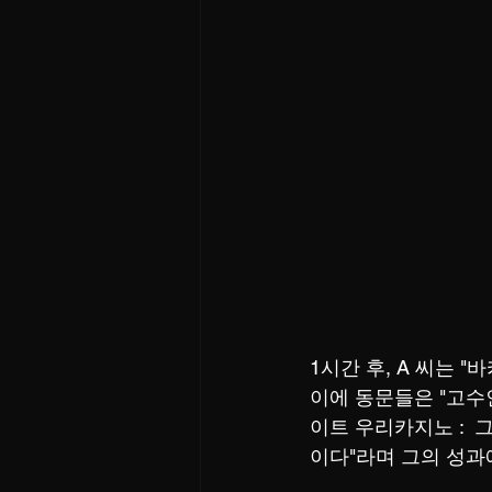
1시간 후, A 씨는 
이에 동문들은 "고수인
이트 우리카지노 :  
이다"라며 그의 성과