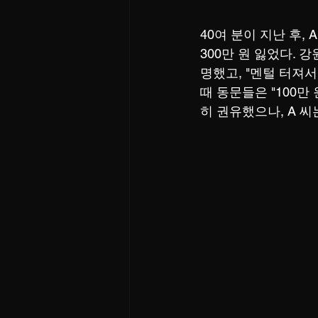
40여 분이 지난 후,
300만 원 잃었다. 
명했고, "멘털 터져
때 동문들은 "100만
히 권유했으나, A 