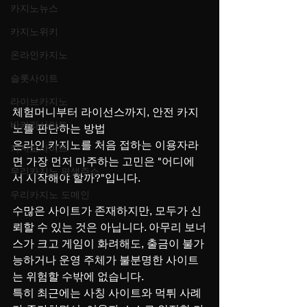
카지노뉴스
카지노위키
온라인카지노
슬롯사이트
라이브카지노
체험머니부터 라이선스까지, 안전 카지
바카라사이트
노를 판단하는 방법
온라인 카지노를 처음 접하는 이용자라
카지노사이트
면 가장 먼저 마주하는 고민은 "어디에
우리카지노 평생주소
서 시작해야 할까?"입니다.
우리카지노 도메인
수많은 사이트가 존재하지만, 모두가 신
뢰할 수 있는 것은 아닙니다. 아무리 보너
스가 크고 게임이 화려해도, 출금이 불가
능하거나 운영 주체가 불분명한 사이트
는 위험할 수밖에 없습니다.
특히 최근에는 사칭 사이트와 먹튀 사례