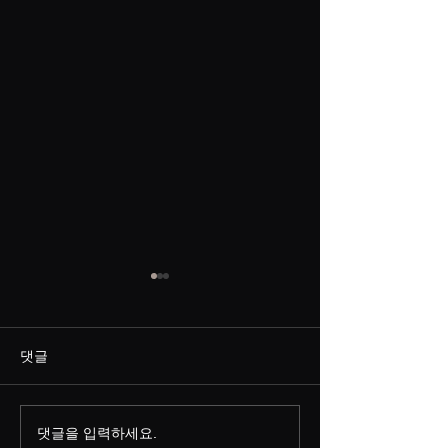
댓글
댓글을 입력하세요.
카지노, 얼마나 중독성이
케이팝 데몬 헌