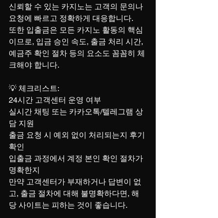
신뢰할 수 있는 카지노는 고객의 문의나 
요청에 빠르고 정확하게 대응합니다.
또한 입출금은 모든 카지노 활동의 핵심
이므로, 입금 승인 속도, 출금 처리 시간, 
예금주 확인 절차 등의 요소도 꼼꼼히 체
크해야 합니다.
💡 체크리스트:
24시간 고객센터 운영 여부
실시간 채팅 또는 카카오톡/텔레그램 상
담 지원
출금 요청 시 예외 없이 처리되는지 후기 
확인
입출금 과정에서 계정 본인 확인 절차가 
명확한지
만약 고객센터가 부재하거나 답변이 없
고, 출금 절차에 대해 불명확하다면, 해
당 사이트는 피하는 것이 좋습니다.