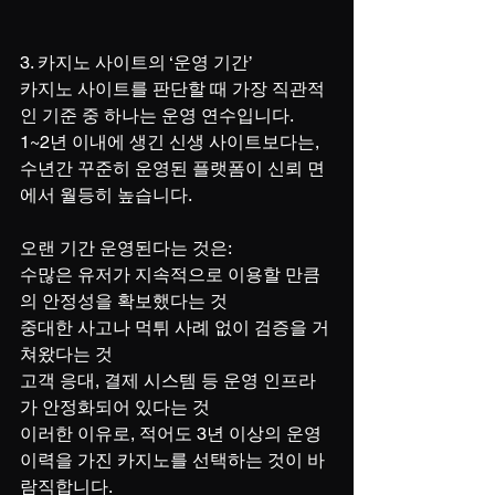
3. 카지노 사이트의 ‘운영 기간’
카지노 사이트를 판단할 때 가장 직관적
인 기준 중 하나는 운영 연수입니다.
1~2년 이내에 생긴 신생 사이트보다는, 
수년간 꾸준히 운영된 플랫폼이 신뢰 면
에서 월등히 높습니다.
오랜 기간 운영된다는 것은:
수많은 유저가 지속적으로 이용할 만큼
의 안정성을 확보했다는 것
중대한 사고나 먹튀 사례 없이 검증을 거
쳐왔다는 것
고객 응대, 결제 시스템 등 운영 인프라
가 안정화되어 있다는 것
이러한 이유로, 적어도 3년 이상의 운영 
이력을 가진 카지노를 선택하는 것이 바
람직합니다.