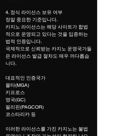
4. 정식 라이선스 보유 여부
정말 중요한 기준입니다.
카지노 라이선스는 해당 사이트가 합법
적으로 운영되고 있다는 것을 입증하는 
법적 인증입니다.
국제적으로 신뢰받는 카지노 운영국가들
은 라이선스 발급 절차도 매우 까다롭습
니다.
대표적인 인증국가
몰타(MGA)
키프로스
영국(GC)
필리핀(PAGCOR)
코스타리카 등
이러한 라이선스를 가진 카지노는 불법 