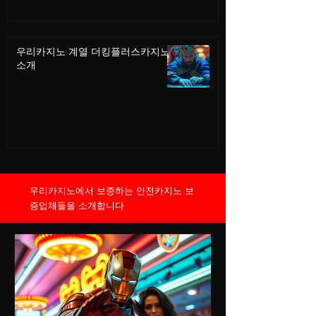
우리카지노 계열 더킹플러스카지노
소개
우리카지노에서 보증하는 안전카지노 보
증업체들을 소개합니다