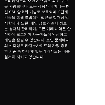
우리카지노의 보안 시스템은 최고 수준
을 자랑합니다. 모든 사용자 데이터는 최
신 SSL 암호화 기술로 보호되며, 2단계 
인증을 통해 불법적인 접근을 철저히 방
지합니다. 또한, 개인 정보와 결제 정보
는 철저히 관리되며, 모든 거래 내역은 안
전하게 보호되어 사용자들이 안심하고 
게임을 즐길 수 있습니다. 보안 문제에서
의 신뢰성은 카지노사이트의 가장 중요
한 기준 중 하나이며, 우리카지노는 이를 
철저히 지키고 있습니다.