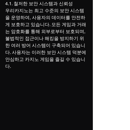
4.1. 철저한 보안 시스템과 신뢰성
우리카지노는 최고 수준의 보안 시스템
을 운영하여, 사용자의 데이터를 안전하
게 보호하고 있습니다. 모든 게임과 거래
는 암호화를 통해 외부로부터 보호되며, 
불법적인 접근이나 해킹을 방지하기 위
한 여러 방어 시스템이 구축되어 있습니
다. 사용자는 이러한 보안 시스템 덕분에 
안심하고 카지노 게임을 즐길 수 있습니
다.