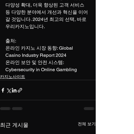
다양성 확대, 더욱 향상된 고객 서비스 
등 다양한 분야에서 개선과 혁신을 이어
갈 것입니다. 2024년 최고의 선택, 바로 
우리카지노입니다.
출처:
온라인 카지노 시장 동향: Global 
Casino Industry Report 2024
온라인 보안 및 안전 시스템: 
Cybersecurity in Online Gambling
카지노사이트
전체 보기
최근 게시물