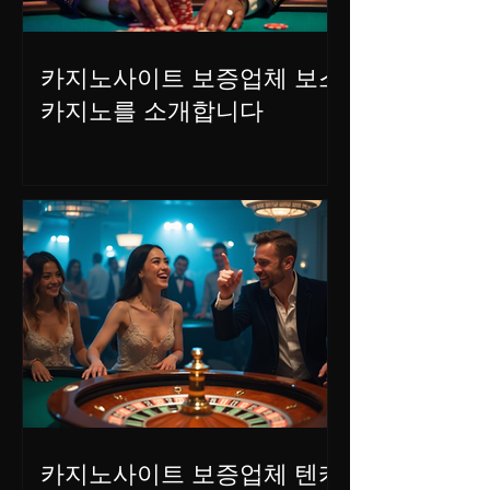
카지노사이트 보증업체 보스
카지노를 소개합니다
카지노사이트 보증업체 텐카