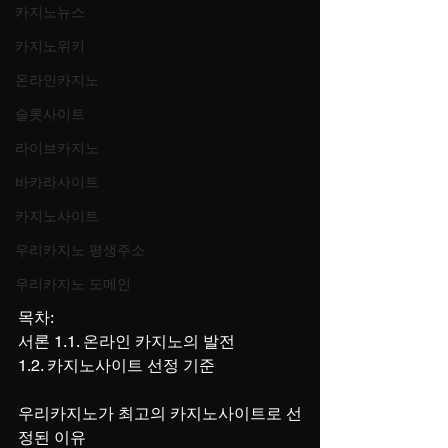
카지노뉴스
카지노위키
온라인카지노
슬롯사이트
라이브카지노
바카라사이트
카지노사이트
우리카지노 평생주소
우리카지노 도메인
목차:
서론 1.1. 온라인 카지노의 발전
1.2. 카지노사이트 선정 기준
우리카지노가 최고의 카지노사이트로 선
정된 이유