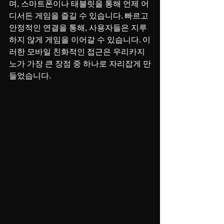
며, 스마트폰이나 태블릿을 통해 언제 어
디서든 게임을 즐길 수 있습니다. 빠르고 
안정적인 연결을 통해, 사용자들은 지루
하지 않게 게임을 이어갈 수 있습니다. 이
러한 모바일 친화적인 접근은 우리카지
노가 가장 큰 장점 중 하나로 자리잡게 만
들었습니다.