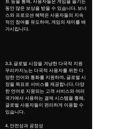
트 등을 통해, 사용자들은 게임을 즐기는 
동안 많은 보상을 받을 수 있습니다. 보너
스와 프로모션 혜택은 사용자들의 지속
적인 참여를 유도하며, 게임의 재미를 배
가시킵니다.
3.3. 글로벌 시장을 겨냥한 다국적 지원
우리카지노는 다국적 사용자를 위한 다
양한 언어와 통화를 지원하며, 글로벌 시
장을 목표로 서비스를 제공합니다. 다양
한 언어로 지원되는 고객 서비스와 여러 
국가에서 사용하는 결제 시스템을 통해, 
글로벌 사용자들이 편리하게 이용할 수 
있습니다.
4. 안전성과 공정성