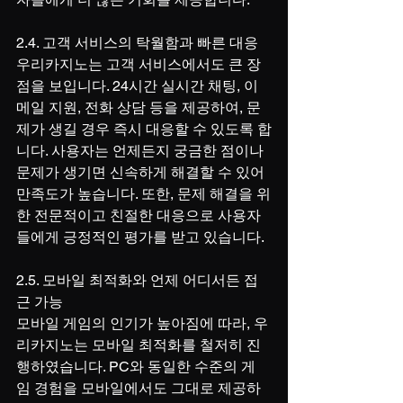
2.4. 고객 서비스의 탁월함과 빠른 대응
우리카지노는 고객 서비스에서도 큰 장
점을 보입니다. 24시간 실시간 채팅, 이
메일 지원, 전화 상담 등을 제공하여, 문
제가 생길 경우 즉시 대응할 수 있도록 합
니다. 사용자는 언제든지 궁금한 점이나 
문제가 생기면 신속하게 해결할 수 있어 
만족도가 높습니다. 또한, 문제 해결을 위
한 전문적이고 친절한 대응으로 사용자
들에게 긍정적인 평가를 받고 있습니다.
2.5. 모바일 최적화와 언제 어디서든 접
근 가능
모바일 게임의 인기가 높아짐에 따라, 우
리카지노는 모바일 최적화를 철저히 진
행하였습니다. PC와 동일한 수준의 게
임 경험을 모바일에서도 그대로 제공하