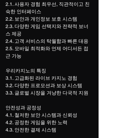
2.1. 사용자 경험 최우선, 직관적이고 친
숙한 인터페이스
2.2. 보안과 개인정보 보호 시스템
2.3. 다양한 게임 선택지와 전략적 보너
스 제공
2.4. 고객 서비스의 탁월함과 빠른 대응
2.5. 모바일 최적화와 언제 어디서든 접
근 가능
우리카지노의 특징
3.1. 고급화된 라이브 카지노 경험
3.2. 다양한 프로모션과 보상 시스템
3.3. 글로벌 시장을 겨냥한 다국적 지원
안전성과 공정성
4.1. 철저한 보안 시스템과 신뢰성
4.2. 공정한 게임을 위한 노력
4.3. 안전한 결제 시스템