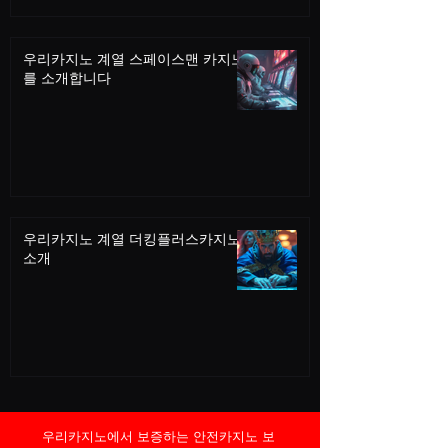
우리카지노 계열 스페이스맨 카지노
를 소개합니다
우리카지노 계열 더킹플러스카지노
소개
우리카지노에서 보증하는 안전카지노 보