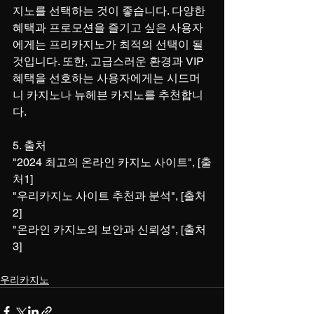
지노를 선택하는 것이 좋습니다. 다양한 
혜택과 프로모션을 즐기고 싶은 사용자
에게는 프리카지노가 최적의 선택이 될 
것입니다. 또한, 고급스러운 환경과 VIP 
혜택을 선호하는 사용자에게는 시드머
니 카지노나 뉴헤븐 카지노를 추천합니
다.
5. 출처
"2024 최고의 온라인 카지노 사이트", [출
처1]
"우리카지노 사이트 추천과 분석", [출처
2]
"온라인 카지노의 보안과 신뢰성", [출처
3]
우리카지노