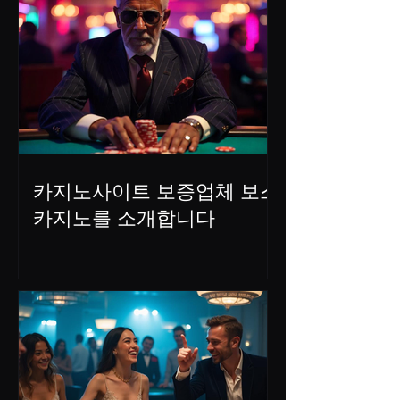
카지노사이트 보증업체 보스
카지노를 소개합니다