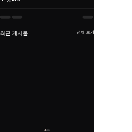
전체 보기
최근 게시물