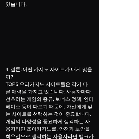
있습니다. 
4. 결론: 어떤 카지노 사이트가 내게 맞을
까?
TOP5 우리카지노 사이트들은 각기 다
른 매력을 가지고 있습니다. 사용자마다 
선호하는 게임의 종류, 보너스 정책, 인터
페이스 등이 다르기 때문에, 자신에게 맞
는 사이트를 선택하는 것이 중요합니다. 
게임의 다양성을 중요하게 생각하는 사
용자라면 조이카지노를, 안전과 보안을 
최우선으로 생각하는 사용자라면 뱅크카