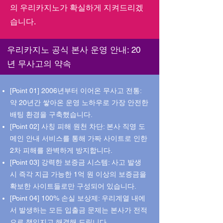
의 우리카지노가 확실하게 지켜드리겠
습니다.
우리카지노 공식 본사 운영 안내: 20
년 무사고의 약속
[Point 01] 2006년부터 이어온 무사고 전통:
약 20년간 쌓아온 운영 노하우로 가장 안전한
배팅 환경을 구축했습니다.
[Point 02] 사칭 피해 원천 차단: 본사 직영 도
메인 안내 서비스를 통해 가짜 사이트로 인한
2차 피해를 완벽하게 방지합니다.
[Point 03] 강력한 보증금 시스템: 사고 발생
시 즉각 지급 가능한 1억 원 이상의 보증금을
확보한 사이트들로만 구성되어 있습니다.
[Point 04] 100% 손실 보상제: 우리계열 내에
서 발생하는 모든 입출금 문제는 본사가 전적
으로 책임지고 해결해 드립니다.