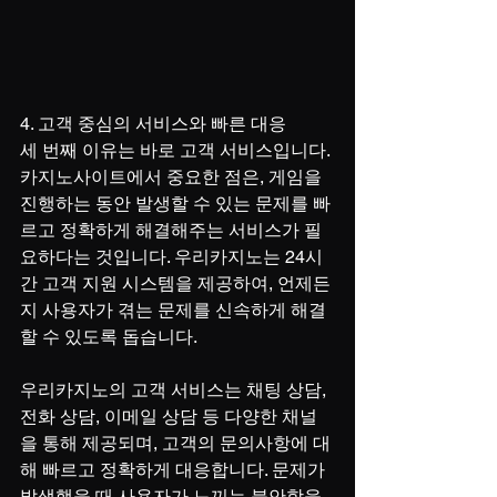
4. 고객 중심의 서비스와 빠른 대응
세 번째 이유는 바로 고객 서비스입니다. 
카지노사이트에서 중요한 점은, 게임을 
진행하는 동안 발생할 수 있는 문제를 빠
르고 정확하게 해결해주는 서비스가 필
요하다는 것입니다. 우리카지노는 24시
간 고객 지원 시스템을 제공하여, 언제든
지 사용자가 겪는 문제를 신속하게 해결
할 수 있도록 돕습니다.
우리카지노의 고객 서비스는 채팅 상담, 
전화 상담, 이메일 상담 등 다양한 채널
을 통해 제공되며, 고객의 문의사항에 대
해 빠르고 정확하게 대응합니다. 문제가 
발생했을 때 사용자가 느끼는 불안함을 