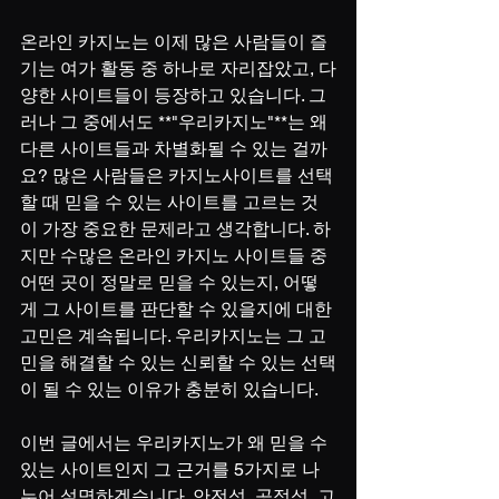
온라인 카지노는 이제 많은 사람들이 즐
기는 여가 활동 중 하나로 자리잡았고, 다
양한 사이트들이 등장하고 있습니다. 그
러나 그 중에서도 **"우리카지노"**는 왜 
다른 사이트들과 차별화될 수 있는 걸까
요? 많은 사람들은 카지노사이트를 선택
할 때 믿을 수 있는 사이트를 고르는 것
이 가장 중요한 문제라고 생각합니다. 하
지만 수많은 온라인 카지노 사이트들 중 
어떤 곳이 정말로 믿을 수 있는지, 어떻
게 그 사이트를 판단할 수 있을지에 대한 
고민은 계속됩니다. 우리카지노는 그 고
민을 해결할 수 있는 신뢰할 수 있는 선택
이 될 수 있는 이유가 충분히 있습니다.
이번 글에서는 우리카지노가 왜 믿을 수 
있는 사이트인지 그 근거를 5가지로 나
누어 설명하겠습니다. 안전성, 공정성, 고