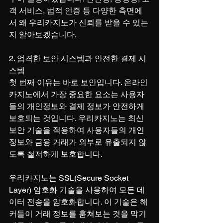
객 서비스, 법적 인증 등 다양한 측면에
서 왜 우리카지노가 신뢰를 받을 수 있는
지 알아보겠습니다.
2. 엄격한 보안 시스템과 안전한 결제 시
스템
첫 번째 이유는 바로 보안입니다. 온라인 
카지노에서 가장 중요한 요소는 사용자
들의 개인정보와 결제 정보가 안전하게 
보호되는 것입니다. 우리카지노는 최신 
보안 기술을 적용하여 사용자들의 개인
정보와 금융 거래가 외부로 유출되지 않
도록 철저하게 보호합니다.
우리카지노는 SSL(Secure Socket 
Layer) 암호화 기술을 사용하여 모든 데
이터 전송을 암호화합니다. 이 기술은 해
커들이 거래 정보를 훔쳐보는 것을 막기 