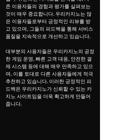
존 이용자들의 경험과 평가를 살펴보는 
것이 매우 중요합니다. 우리카지노는 많
은 이용자들로부터 긍정적인 리뷰를 받
고 있으며, 그들의 피드백을 통해 서비스 
품질을 지속적으로 개선하고 있습니다.
대부분의 사용자들은 우리카지노의 공정
한 게임 운영, 빠른 고객 대응, 안전한 결
제 시스템 등에 대해 매우 만족하고 있으
며, 이를 토대로 다른 사용자들에게 적극 
추천하고 있습니다. 이러한 긍정적인 피
드백은 우리카지노가 신뢰할 수 있는 카
지노 사이트임을 더욱 확고하게 만들어 
줍니다.