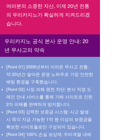
여러분의 소중한 자산, 이제 20년 전통
의 우리카지노가 확실하게 지켜드리겠
습니다.
우리카지노 공식 본사 운영 안내: 20
년 무사고의 약속
[Point 01] 2006년부터 이어온 무사고 전통:
약 20년간 쌓아온 운영 노하우로 가장 안전한
배팅 환경을 구축했습니다.
[Point 02] 사칭 피해 원천 차단: 본사 직영 도
메인 안내 서비스를 통해 가짜 사이트로 인한
2차 피해를 완벽하게 방지합니다.
[Point 03] 강력한 보증금 시스템: 사고 발생
시 즉각 지급 가능한 1억 원 이상의 보증금을
확보한 사이트들로만 구성되어 있습니다.
[Point 04] 100% 손실 보상제: 우리계열 내에