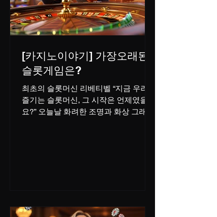
[카지노이야기] 가장오래된
슬롯게임은?
최초의 슬롯머신 리베티벨 “지금 우리가
즐기는 슬롯머신, 그 시작은 언제였을까
요?” 오늘날 화려한 조명과 화상 그래픽
을 자랑하는 슬롯머신도, 처음에는 단순
한 기계 장치에서 출발했습니다. 그 원
조가 바로 리버티 벨(Liberty Bell)입니
다....