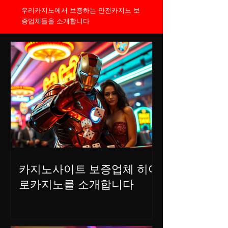
우리카지노에서 보증하는 안전카지노 보
증업체들을 소개합니다
카지노사이트 보증업체 히어
로카지노를 소개합니다