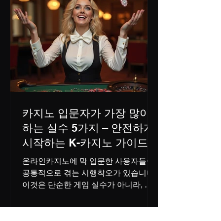
카지노 입문자가 가장 많이
하는 실수 5가지 – 안전하게
시작하는 K-카지노 가이드
온라인카지노에 막 입문한 사용자들이
공통적으로 겪는 시행착오가 있습니다.
이것은 단순한 게임 실수가 아니라, 자
금 손실, 계정 정지, 심지어 먹튀 피해로
이어질 수도 있는 중요한 함정입니다.
이 글에서는 카지노 초보자들이 가장 많