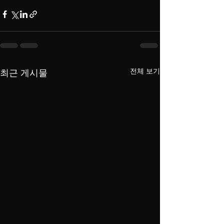
전체 보기
최근 게시물