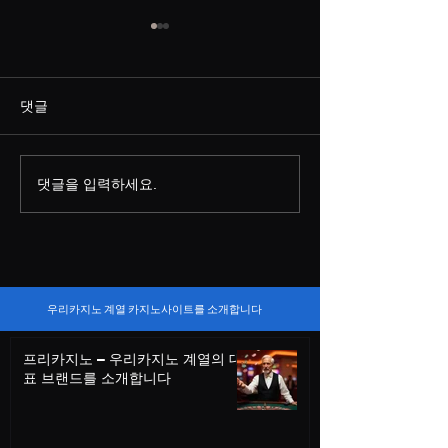
댓글
댓글을 입력하세요.
우리카지노 주소: 정확한
카지노 146억 
주소를 이용해야 하는 이
중국인임?
유
우리카지노 계열 카지노사이트를 소개합니다
프리카지노 – 우리카지노 계열의 대
표 브랜드를 소개합니다