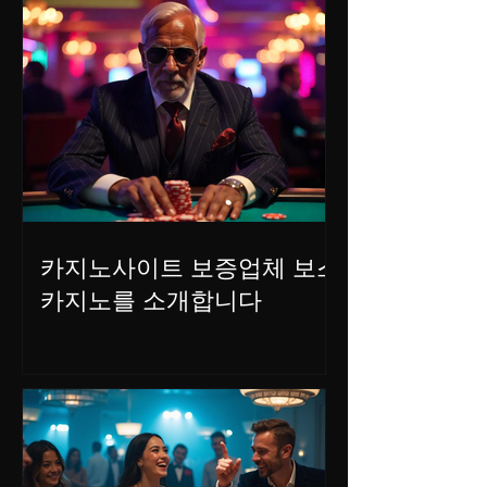
카지노사이트 보증업체 보스
카지노를 소개합니다