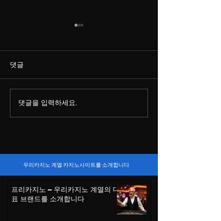
댓글
댓글을 입력하세요.
프리카지노 – 우리카지노
【2025년 5월 
계열의 대표 브랜드를 소
TOP 5】 – 이
개합니다
롯은?
우리카지노 계열 카지노사이트를 소개합니다
프리카지노 – 우리카지노 계열의 대
표 브랜드를 소개합니다