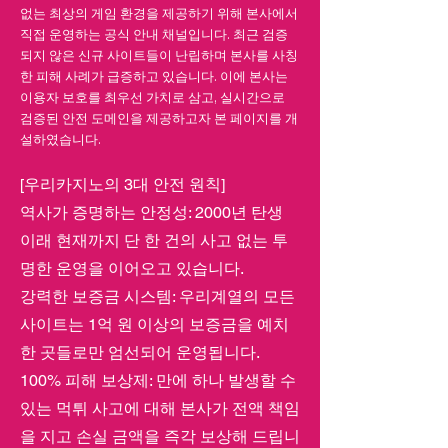
없는 최상의 게임 환경을 제공하기 위해 본사에서
직접 운영하는 공식 안내 채널입니다. 최근 검증
되지 않은 신규 사이트들이 난립하며 본사를 사칭
한 피해 사례가 급증하고 있습니다. 이에 본사는
이용자 보호를 최우선 가치로 삼고, 실시간으로
검증된 안전 도메인을 제공하고자 본 페이지를 개
설하였습니다.
[우리카지노의 3대 안전 원칙]
역사가 증명하는 안정성: 2000년 탄생
이래 현재까지 단 한 건의 사고 없는 투
명한 운영을 이어오고 있습니다.
강력한 보증금 시스템: 우리계열의 모든
사이트는 1억 원 이상의 보증금을 예치
한 곳들로만 엄선되어 운영됩니다.
100% 피해 보상제: 만에 하나 발생할 수
있는 먹튀 사고에 대해 본사가 전액 책임
을 지고 손실 금액을 즉각 보상해 드립니