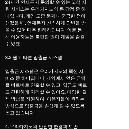
24시간 언제든지 문의할 수 있는 고객 지
원 서비스는 우리카지노의 큰 강점 중 하
나입니다. 게임 도중 문제나 궁금한 점이 
생겼을 때, 언제든지 신속하게 답변을 받
을 수 있어 매우 편리하답니다. 이를 통
해 이용자들은 불편함 없이 게임을 즐길 
수 있죠.
3.2 쉽고 빠른 입출금 시스템
입출금 시스템은 우리카지노의 핵심 서
비스 중 하나입니다. 게임에서 얻은 금액
을 바로바로 인출할 수 있고, 입금도 빠르
고 간편하게 처리할 수 있어요. 다양한 결
제 방법을 지원하여, 이용자들이 원하는 
방식으로 입출금을 손쉽게 할 수 있도록 
돕고 있습니다.
4. 우리카지노의 안전한 환경과 보안