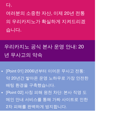
다.
여러분의 소중한 자산, 이제 20년 전통
의 우리카지노가 확실하게 지켜드리겠
습니다.
우리카지노 공식 본사 운영 안내: 20
년 무사고의 약속
[Point 01] 2006년부터 이어온 무사고 전통:
약 20년간 쌓아온 운영 노하우로 가장 안전한
배팅 환경을 구축했습니다.
[Point 02] 사칭 피해 원천 차단: 본사 직영 도
메인 안내 서비스를 통해 가짜 사이트로 인한
2차 피해를 완벽하게 방지합니다.
[Point 03] 강력한 보증금 시스템: 사고 발생
시 즉각 지급 가능한 1억 원 이상의 보증금을
확보한 사이트들로만 구성되어 있습니다.