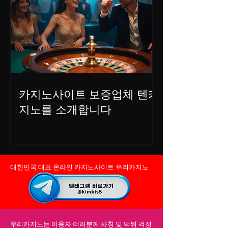
카지노사이트 보증업체 텐카
지노를 소개합니다
​대한민국 대표 온라인 카지노사이트 우리카지노​
우리카지노는 이용자 여러분께 사칭 및 먹튀 걱정