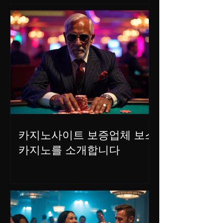
카지노사이트 보증업체 보스
카지노를 소개합니다