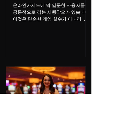
온라인카지노에 막 입문한 사용자들이
공통적으로 겪는 시행착오가 있습니다.
이것은 단순한 게임 실수가 아니라, 자
금 손실, 계정 정지, 심지어 먹튀 피해로
이어질 수도 있는 중요한 함정입니다.
이 글에서는 카지노 초보자들이 가장 많
이 하는 5가지...