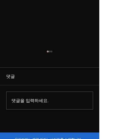
댓글
댓글을 입력하세요.
우리카지노 주소: 정확한
카지노 146억 
주소를 이용해야 하는 이
중국인임?
유