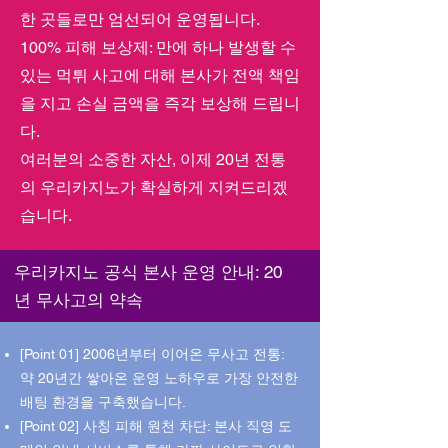
한 곳들로만 엄선되어 운영됩니다.
100% 피해 보상제: 만에 하나 발생할 수
있는 먹튀 사고에 대해 본사가 전액 책임
을 지고 손실 금액을 즉각 보상해 드립니
다.
여러분의 소중한 자산, 이제 20년 전통
의 우리카지노가 확실하게 지켜드리겠
습니다.
우리카지노 공식 본사 운영 안내: 20
년 무사고의 약속
[Point 01] 2006년부터 이어온 무사고 전통:
약 20년간 쌓아온 운영 노하우로 가장 안전한
배팅 환경을 구축했습니다.
[Point 02] 사칭 피해 원천 차단: 본사 직영 도