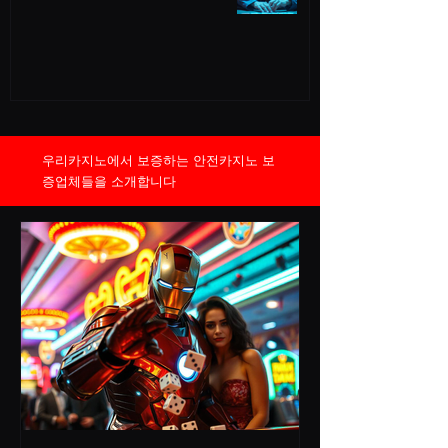
우리카지노에서 보증하는 안전카지노 보
증업체들을 소개합니다