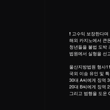
❗ 고수익 보장한다며
해외 카지노에서 큰돈
청년들을 불법 도박 
법원에서 실형을 선
울산지방법원 형사11
국외 이송 유인 및 
30대 A씨에게 징역 3
20대 B씨에게 징역 2
그리고 범행을 도운 