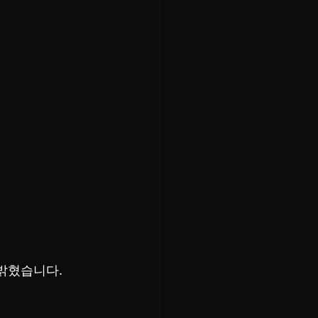
 밝혔습니다.