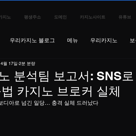
카지노
평생주소
도메인
카지노사이트
유튜브
우리카지노 블로그
메뉴
우리카지노
보
 4월 17일
2분 분량
뉴스
카지노위키
온라인카지노
슬롯사이트
 분석팀 보고서: SNS로
법 카지노 브로커 실체
이트
우리카지노 평생주소
우리카지노 도메인
보디아로 넘긴 일당… 충격 실체 드러났다