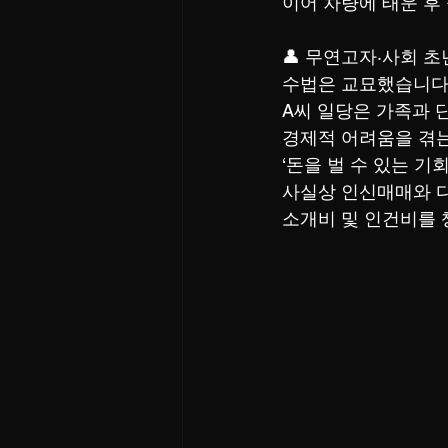
이어 차량에 태운 후
👤 무연고자·사회 
수법은 교묘했습니다
A씨 일당은 가족과 
경제적 어려움을 겪
‘돈을 벌 수 있는 기
사실상 인신매매와 
소개비 및 인건비를 