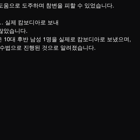
도움으로 도주하며 참변을 피할 수 있었습니다.
도… 실제 캄보디아로 보내
않았습니다.
등은 10대 후반 남성 1명을 실제로 캄보디아로 보냈으며,
 수법으로 진행된 것으로 알려졌습니다.