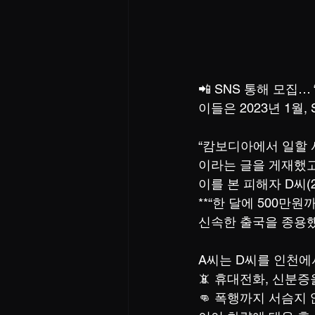
📲 SNS 통해 모집
이들은 2023년 1월,
“캄보디아에서 일할 
이라는 글을 게재했고
이를 본 피해자 D씨(
**“한 달에 500만원
신속한 출국을 종용
A씨는 D씨를 인천에
📵 휴대전화, 신분
👊 폭행까지 서슴지