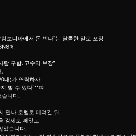
… “캄보디아에서 돈 번다”는 달콤한 말로 포장
 SNS에
사람 구함. 고수익 보장”
,
20대)가 연락하자
까지 벌 수 있다”**며
했습니다.
서 만나 호텔로 데려간 뒤
증을 강제로 빼앗고
 않았습니다.