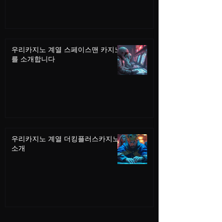
우리카지노 계열 스페이스맨 카지노
를 소개합니다
우리카지노 계열 더킹플러스카지노
소개