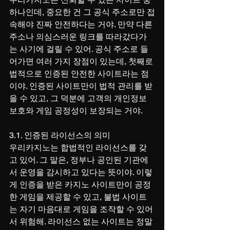
하나인데, 중요한 건 그 공식 주소로만 접
속해야 진짜 안전하다는 거야. 만약 다른 
주소나 의심스러운 링크를 따라갔다가
는 사기에 걸릴 수 있어. 공식 주소로 들
어가면 여러 가지 장점이 있는데, 첫째로 
법적으로 인증된 안전한 사이트라는 점
이야. 인증된 사이트만이 법적 관리를 받
을 수 있고, 그 덕분에 고객의 개인정보 
보호와 게임 공정성이 보장되는 거야.
3.1. 인증된 라이선스의 의미
우리카지노는 합법적인 라이선스를 갖
고 있어. 그 말은, 정부나 공인된 기관에
서 운영을 감시하고 있다는 뜻이야. 이렇
게 인증을 받은 카지노 사이트만이 공정
한 게임을 제공할 수 있고, 불법 사이트
는 자기 마음대로 게임을 조작할 수 있어
서 위험해. 라이선스 없는 사이트는 정말 