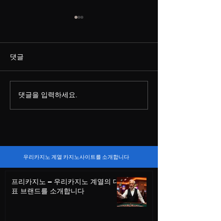
댓글
댓글을 입력하세요.
2025년, 왜 우리는 '우리카
우리카지노 주소
지노'의 안전한 주소를 이
온라인 카지노 
용해야 하는가
한 안내
우리카지노 계열 카지노사이트를 소개합니다
프리카지노 – 우리카지노 계열의 대
표 브랜드를 소개합니다