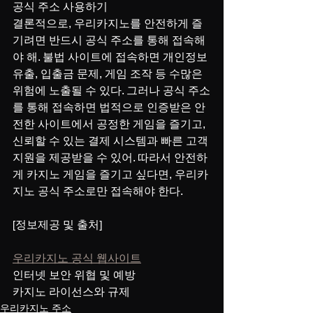
공식 주소 사용하기
결론적으로, 우리카지노를 안전하게 즐
기려면 반드시 공식 주소를 통해 접속해
야 해. 불법 사이트에 접속하면 개인정보 
유출, 입출금 문제, 게임 조작 등 수많은 
위험에 노출될 수 있다. 그러나 공식 주소
를 통해 접속하면 법적으로 인증받은 안
전한 사이트에서 공정한 게임을 즐기고, 
신뢰할 수 있는 결제 시스템과 빠른 고객 
지원을 제공받을 수 있어. 따라서 안전하
게 카지노 게임을 즐기고 싶다면, 우리카
지노 공식 주소로만 접속해야 한다.
[정보제공 및 출처]
우리카지노 공식 웹사이트
인터넷 보안 위협 및 예방
카지노 라이선스와 규제
우리카지노 주소