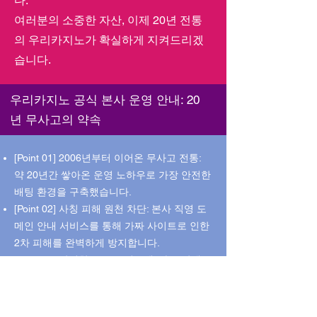
다.
여러분의 소중한 자산, 이제 20년 전통
의 우리카지노가 확실하게 지켜드리겠
습니다.
우리카지노 공식 본사 운영 안내: 20
년 무사고의 약속
[Point 01] 2006년부터 이어온 무사고 전통:
약 20년간 쌓아온 운영 노하우로 가장 안전한
배팅 환경을 구축했습니다.
[Point 02] 사칭 피해 원천 차단: 본사 직영 도
메인 안내 서비스를 통해 가짜 사이트로 인한
2차 피해를 완벽하게 방지합니다.
[Point 03] 강력한 보증금 시스템: 사고 발생
시 즉각 지급 가능한 1억 원 이상의 보증금을
확보한 사이트들로만 구성되어 있습니다.
[Point 04] 100% 손실 보상제: 우리계열 내에