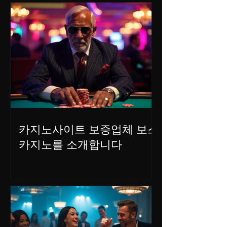
카지노사이트 보증업체 보스
카지노를 소개합니다