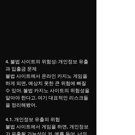
4. 불법 사이트의 위험성: 개인정보 유출
과 입출금 문제
불법 사이트에서 온라인 카지노 게임을 
하게 되면, 예상치 못한 큰 위험에 빠질 
수 있어. 불법 카지노 사이트의 위험성을 
알아야 한다고. 여기 대표적인 리스크들
을 정리해봤어.
4.1. 개인정보 유출의 위험
불법 사이트에서 게임을 하면, 개인정보
가 유출될 가능성이 커. 예를 들어, 너의 