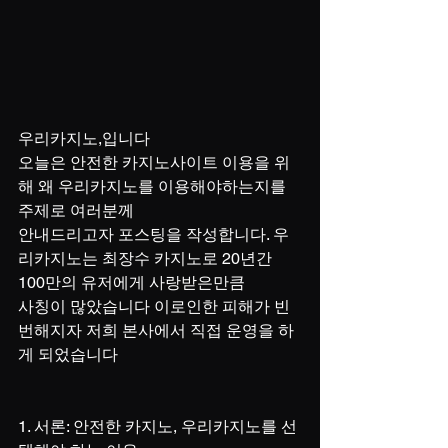
우리카지노,입니다
오늘은 안전한 카지노사이트 이용을 위
해 왜 우리카지노를 이용해야하는지를 
주제로 여러분께
안내드리고자 포스팅을 작성합니다. 우
리카지노는 최장수 카지노로 20년간 
100만의 유저에게 사랑받은만큼
사칭이 많았습니다 이로인한 피해가 빈
번해지자 저희 본사에서 직접 운영을 하
게 되었습니다
1. 서론: 안전한 카지노, 우리카지노를 선