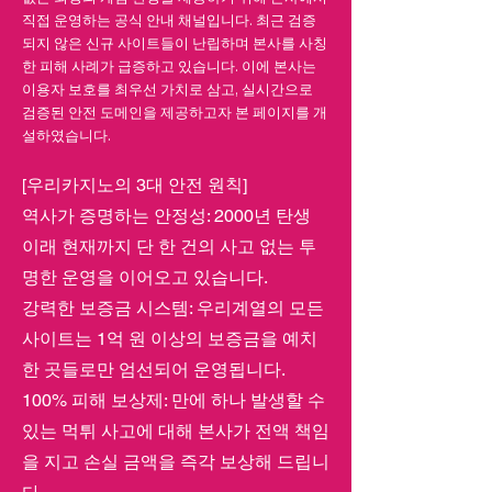
직접 운영하는 공식 안내 채널입니다. 최근 검증
되지 않은 신규 사이트들이 난립하며 본사를 사칭
한 피해 사례가 급증하고 있습니다. 이에 본사는
이용자 보호를 최우선 가치로 삼고, 실시간으로
검증된 안전 도메인을 제공하고자 본 페이지를 개
설하였습니다.
[우리카지노의 3대 안전 원칙]
역사가 증명하는 안정성: 2000년 탄생
이래 현재까지 단 한 건의 사고 없는 투
명한 운영을 이어오고 있습니다.
강력한 보증금 시스템: 우리계열의 모든
사이트는 1억 원 이상의 보증금을 예치
한 곳들로만 엄선되어 운영됩니다.
100% 피해 보상제: 만에 하나 발생할 수
있는 먹튀 사고에 대해 본사가 전액 책임
을 지고 손실 금액을 즉각 보상해 드립니