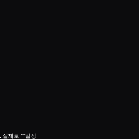
실제로 **일정 