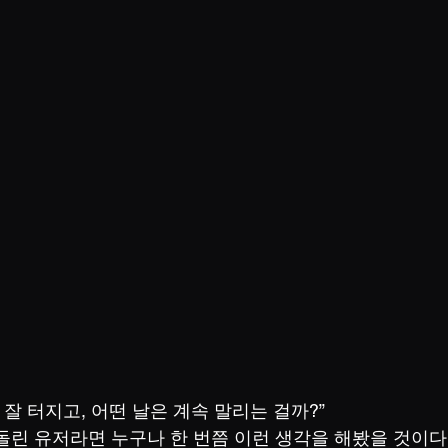
 잘 터지고, 어떤 날은 계속 말리는 걸까?”
돌린 유저라면 누구나 한 번쯤 이런 생각을 해봤을 것이다. 