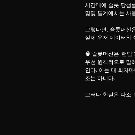
시간대에 슬롯 당첨률
몇몇 통계에서는 사용
그렇다면, 슬롯머신은
실제 유저 데이터와 
🧠 슬롯머신은 '랜덤
우선 원칙적으로 말하면,
인다. 이는 매 회차
조는 아니다.
그러나 현실은 다소 