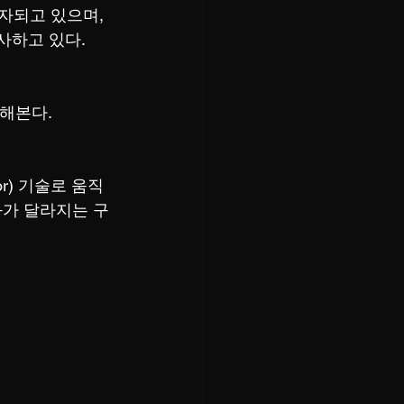
자되고 있으며, 
사하고 있다.
해본다.
or) 기술로 움직
과가 달라지는 구