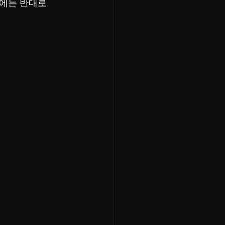
에는 반대로 