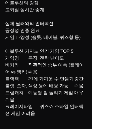
에볼루션의 강점
고화질 실시간 중계
실제 딜러와의 인터랙션
공정성 인증 완료
게임 다양성 (슬롯, 테이블, 퀴즈형 등)
에볼루션 카지노 인기 게임 TOP 5
게임명	특징	전략 난이도
바카라	직관적인 승부 예측 (플레이
어 vs 뱅커)	쉬움
블랙잭	21에 가까운 수 만들기	중간
룰렛	숫자, 색상 등에 배팅 가능	쉬움
드림캐쳐	예능형 휠 돌리기 게임	매우 
쉬움
크레이지타임	퀴즈쇼 스타일 인터랙
션 게임 어려움