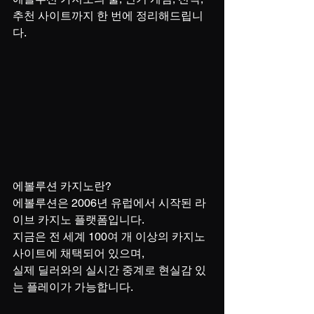
추천 사이트까지 한 번에 정리해드립니
다.
에볼루션 카지노란?
에볼루션은 2006년 유럽에서 시작된 라
이브 카지노 플랫폼입니다.
지금은 전 세계 100여 개 이상의 카지노 
사이트에 채택되어 있으며,
실제 딜러와의 실시간 중계로 현실감 있
는 플레이가 가능합니다.