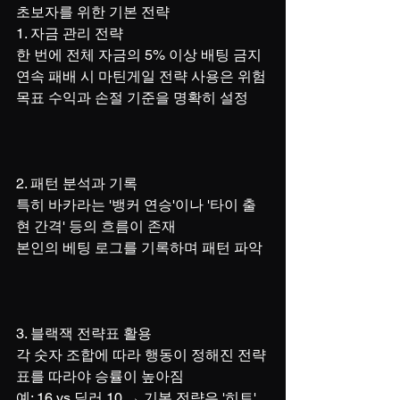
초보자를 위한 기본 전략
1. 자금 관리 전략
한 번에 전체 자금의 5% 이상 배팅 금지
연속 패배 시 마틴게일 전략 사용은 위험
목표 수익과 손절 기준을 명확히 설정
2. 패턴 분석과 기록
특히 바카라는 '뱅커 연승'이나 '타이 출
현 간격' 등의 흐름이 존재
본인의 베팅 로그를 기록하며 패턴 파악
3. 블랙잭 전략표 활용
각 숫자 조합에 따라 행동이 정해진 전략
표를 따라야 승률이 높아짐
예: 16 vs 딜러 10 → 기본 전략은 '히트'