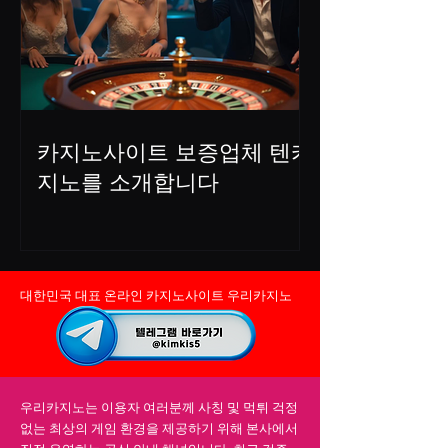
카지노사이트 보증업체 텐카
지노를 소개합니다
​대한민국 대표 온라인 카지노사이트 우리카지노​
우리카지노는 이용자 여러분께 사칭 및 먹튀 걱정
없는 최상의 게임 환경을 제공하기 위해 본사에서