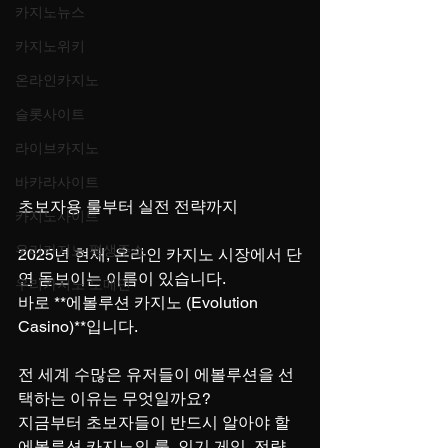
카지노뉴스
카지노위키
온라인카지노
슬롯사이트
라이브카지노
바카라사이트
초보자용 룰부터 실전 전략까지
카지노사이트
우리카지노 평생주소
2025년 현재, 온라인 카지노 시장에서 단
연 돋보이는 이름이 있습니다.
우리카지노 도메인
바로 **에볼루션 카지노 (Evolution 
Casino)**입니다.
전 세계 수많은 유저들이 에볼루션을 선
택하는 이유는 무엇일까요?
지금부터 초보자들이 반드시 알아야 할 
에볼루션 카지노의 룰, 인기 게임, 전략, 