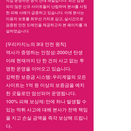
직접 운영하는 공식 안내 채널입니다. 최근 검증
되지 않은 신규 사이트들이 난립하며 본사를 사칭
한 피해 사례가 급증하고 있습니다. 이에 본사는
이용자 보호를 최우선 가치로 삼고, 실시간으로
검증된 안전 도메인을 제공하고자 본 페이지를 개
설하였습니다.
[우리카지노의 3대 안전 원칙]
역사가 증명하는 안정성: 2000년 탄생
이래 현재까지 단 한 건의 사고 없는 투
명한 운영을 이어오고 있습니다.
강력한 보증금 시스템: 우리계열의 모든
사이트는 1억 원 이상의 보증금을 예치
한 곳들로만 엄선되어 운영됩니다.
100% 피해 보상제: 만에 하나 발생할 수
있는 먹튀 사고에 대해 본사가 전액 책임
을 지고 손실 금액을 즉각 보상해 드립니
다.