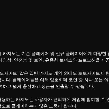
 카지노는 기존 플레이어 및 신규 플레이어에게 다양한 
다양성, 안전성 및 보안, 유용한 보너스와 프로모션을 제
노사이트
 같은 일반 카지노 게임 외에도 
토토사이트
 베
니다. 플레이어들은 여러 암호화폐 코인 중 하나 또는 여
여하고 쉽게 충전하고 상금을 인출할 수 있습니다. 
용하는 카지노는 사용자가 편리하게 게임에 참여할 수 있
으로 플레이하는데 많은 도움이 됩니다. 