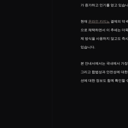
가 증가하고 인기를 얻고 있습니
현재 
온라인 카지노
 결제의 약
으로 채택하면서 이 추세는 더욱
제 방식을 사용하지 않고도 즉
있습니다.
본 안내서에서는 국내에서 가장 
그리고 합법성과 안전성에 대한 
션에 대한 정보도 함께 확인할 