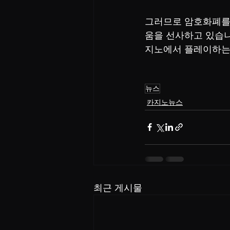
그러므로 암호화폐를 
움을 선사하고 있습니
지노에서 플레이하는
뉴스
카지노뉴스
최근 게시물