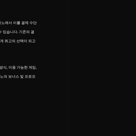
지노에서 이를 결제 수단
 있습니다. 기존의 결
게 최고의 선택이 되고 
식, 이용 가능한 게임, 
지노의 보너스 및 프로모