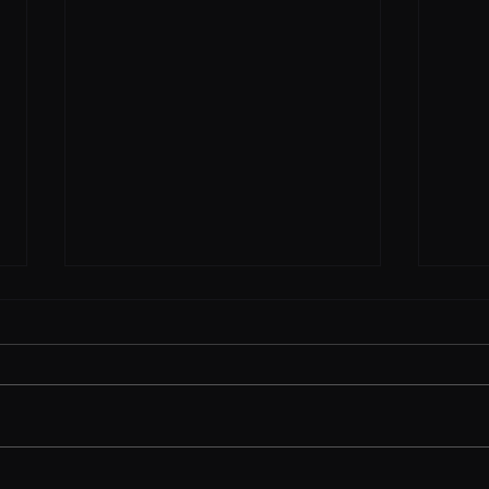
카지노, 얼마나 중독성이 강할
케이