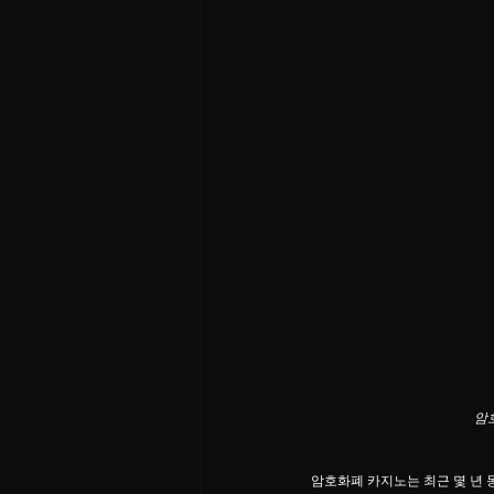
암호
암호화폐 카지노는 최근 몇 년