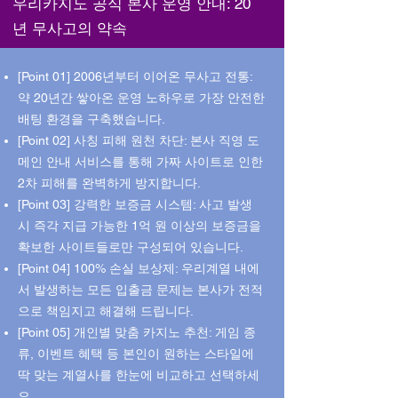
우리카지노 공식 본사 운영 안내: 20
년 무사고의 약속
[Point 01] 2006년부터 이어온 무사고 전통:
약 20년간 쌓아온 운영 노하우로 가장 안전한
배팅 환경을 구축했습니다.
[Point 02] 사칭 피해 원천 차단: 본사 직영 도
메인 안내 서비스를 통해 가짜 사이트로 인한
2차 피해를 완벽하게 방지합니다.
[Point 03] 강력한 보증금 시스템: 사고 발생
시 즉각 지급 가능한 1억 원 이상의 보증금을
확보한 사이트들로만 구성되어 있습니다.
[Point 04] 100% 손실 보상제: 우리계열 내에
서 발생하는 모든 입출금 문제는 본사가 전적
으로 책임지고 해결해 드립니다.
[Point 05] 개인별 맞춤 카지노 추천: 게임 종
류, 이벤트 혜택 등 본인이 원하는 스타일에
딱 맞는 계열사를 한눈에 비교하고 선택하세
요.