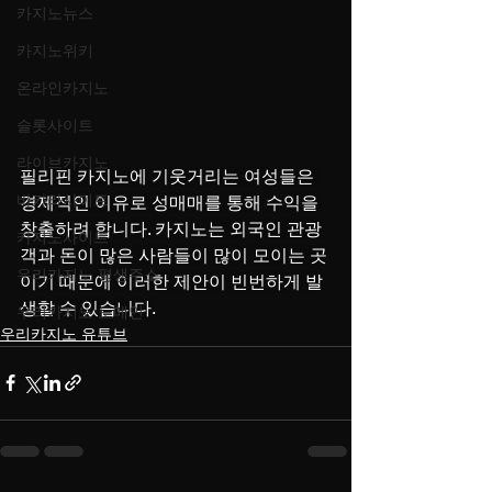
카지노뉴스
카지노위키
온라인카지노
슬롯사이트
라이브카지노
필리핀 카지노에 기웃거리는 여성들은 
바카라사이트
경제적인 이유로 성매매를 통해 수익을 
창출하려 합니다. 카지노는 외국인 관광
카지노사이트
객과 돈이 많은 사람들이 많이 모이는 곳
우리카지노 평생주소
이기 때문에 이러한 제안이 빈번하게 발
생할 수 있습니다.
우리카지노 도메인
우리카지노 유튜브