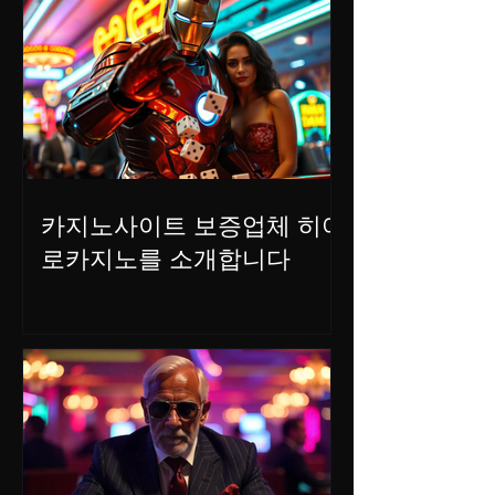
카지노사이트 보증업체 히어
로카지노를 소개합니다