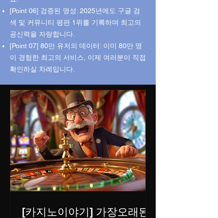
[Point 06] 검증된 명성: 2025년에도 구글 검
색 및 커뮤니티 평판 1위를 기록하며 최고의
공신력을 자랑합니다.
[Point 07] 80만 유저의 데이터: 이미 80만 명
이 경험한 최고의 서비스, 이제 여러분이 직접
확인하실 차례입니다.
[카지노이야기] 가장오래된