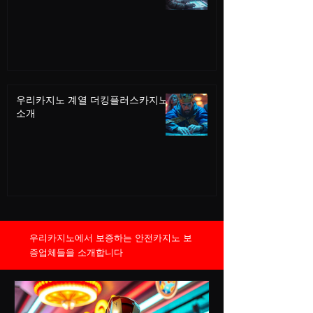
우리카지노 계열 더킹플러스카지노
소개
우리카지노에서 보증하는 안전카지노 보
증업체들을 소개합니다