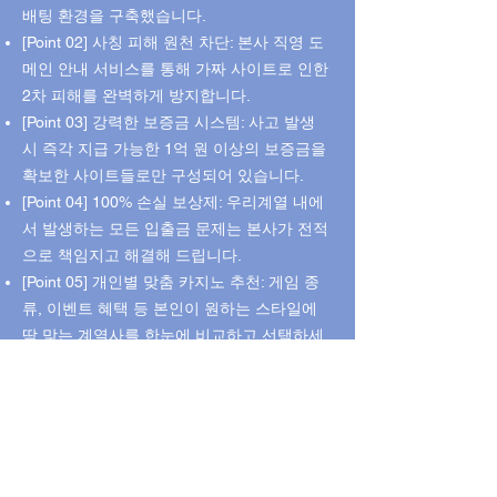
배팅 환경을 구축했습니다.
[Point 02] 사칭 피해 원천 차단: 본사 직영 도
메인 안내 서비스를 통해 가짜 사이트로 인한
2차 피해를 완벽하게 방지합니다.
[Point 03] 강력한 보증금 시스템: 사고 발생
시 즉각 지급 가능한 1억 원 이상의 보증금을
확보한 사이트들로만 구성되어 있습니다.
[Point 04] 100% 손실 보상제: 우리계열 내에
서 발생하는 모든 입출금 문제는 본사가 전적
으로 책임지고 해결해 드립니다.
[Point 05] 개인별 맞춤 카지노 추천: 게임 종
류, 이벤트 혜택 등 본인이 원하는 스타일에
딱 맞는 계열사를 한눈에 비교하고 선택하세
요.
[Point 06] 검증된 명성: 2025년에도 구글 검
색 및 커뮤니티 평판 1위를 기록하며 최고의
공신력을 자랑합니다.
[Point 07] 80만 유저의 데이터: 이미 80만 명
이 경험한 최고의 서비스, 이제 여러분이 직접