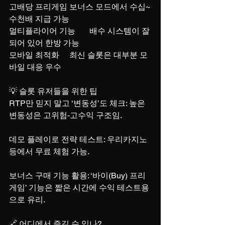
고배당 프리게임	보너스 모드에서 수십~
수천배 지급 가능
멀티플라이어 기능	배수 시스템이 잘 
되어 있어 한방 가능
모바일 최적화	최신 슬롯은 대부분 모
바일 대응 우수
💡 슬롯 유저들을 위한 팁
RTP만 믿지 말고 ‘변동성’도 체크: 높은 
변동성은 고위험-고수익 구조임.
데모 플레이로 전략 테스트: 우리카지노 
등에서 무료 체험 가능.
보너스 구매 기능 활용: ‘바이(Buy) 프리
게임’ 기능은 짧은 시간에 수익 테스트용
으로 유리.
🔗 어디에서 즐길 수 있나?