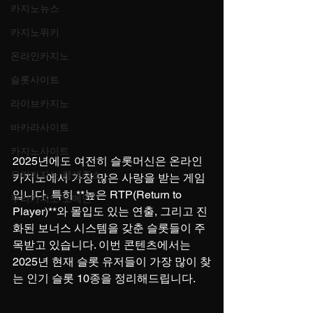
카지노뉴스
카지노위키
온라인카지노
슬롯사이트
라이브카지노
바카라사이트
카지노사이트
2025년에도 여전히 슬롯머신은 온라인 
우리카지노 평생주소
카지노에서 가장 많은 사랑을 받는 게임
입니다. 특히 **높은 RTP(Return to 
우리카지노 도메인
Player)**와 몰입도 있는 연출, 그리고 진
화된 보너스 시스템을 갖춘 슬롯들이 주
목받고 있습니다. 이번 콘텐츠에서는 
2025년 현재 슬롯 유저들이 가장 많이 찾
는 인기 슬롯 10종을 정리해드립니다.