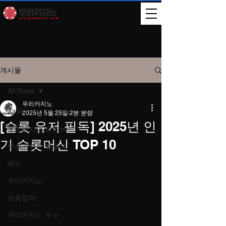
게시물
All Posts
우리카지노
All Posts
2025년 5월 25일
2분 분량
[슬롯 유저 필독] 2025년 인
우리카지노 유튜브
기 슬롯머신 TOP 10
우리카지노 블로그
메뉴
우리카지노
보증업체
우리카지노 주소