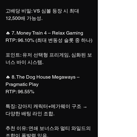
고배당 비밀: VS 심볼 등장 시 최대 
12,500배 가능성.
🔥 7. Money Train 4 – Relax Gaming
RTP: 96.10% (최대 변동성 슬롯 중 하나)
포인트: 유저 선택형 프리게임, 심화된 보
너스 바이 시스템.
🔥 8. The Dog House Megaways – 
Pragmatic Play
RTP: 96.55%
특징: 강아지 캐릭터+메가웨이 구조 → 
다양한 배팅 라인 조합.
추천 이유: 연쇄 보너스와 멀티 와일드의 
조합이 폭발력 있음.