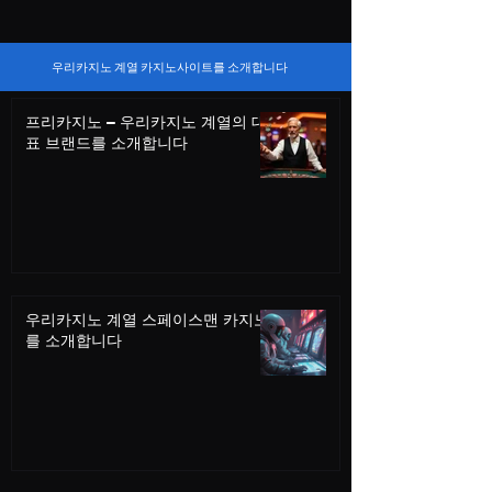
우리카지노 계열 카지노사이트를 소개합니다
프리카지노 – 우리카지노 계열의 대
표 브랜드를 소개합니다
우리카지노 계열 스페이스맨 카지노
를 소개합니다