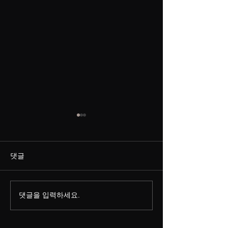
댓글
댓글을 입력하세요.
카지노, 얼마나 중독성이
케이팝 데몬 헌
강할까? 담배와 비교해본
이 불러온 한국 
중독 메커니즘