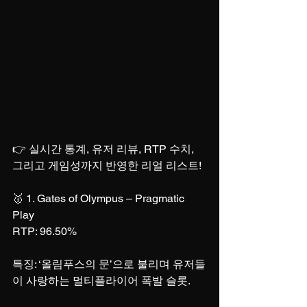
👉 실시간 통계, 유저 리뷰, RTP 수치, 
그리고 게임성까지 반영한 리얼 리스트!
🥇 1. Gates of Olympus – Pragmatic 
Play
RTP: 96.50%
특징: ‘올림푸스의 문’으로 불리며 유저들
이 사랑하는 멀티플라이어 폭발 슬롯.