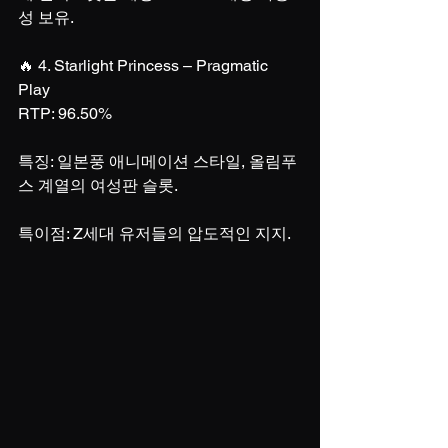
성 보유.
🔥 4. Starlight Princess – Pragmatic 
Play
RTP: 96.50%
특징: 일본풍 애니메이션 스타일, 올림푸
스 계열의 여성판 슬롯.
특이점: Z세대 유저들의 압도적인 지지.