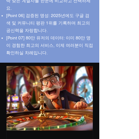
딱 맞는 계열사를 한눈에 비교하고 선택하세
요.
[Point 06] 검증된 명성: 2025년에도 구글 검
색 및 커뮤니티 평판 1위를 기록하며 최고의
공신력을 자랑합니다.
[Point 07] 80만 유저의 데이터: 이미 80만 명
이 경험한 최고의 서비스, 이제 여러분이 직접
확인하실 차례입니다.