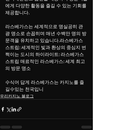
에게 다양한 활동을 즐길 수 있는 기회를 
제공합니다.
라스베가스는 세계적으로 명실공히 관
광 명소로 손꼽히며 매년 수백만 명의 방
문객을 유치하고 있습니다.라스베가스 
스트립: 세계적인 빛과 환상의 중심지 번
쩍이는 도시의 하이라이트: 라스베가스 
스트립 매료적인 라스베가스: 세계 최고
의 방문 명소
수식어 답게 라스베가스는 카지노를 즐
길수있는 천국입니
우리카지노 블로그