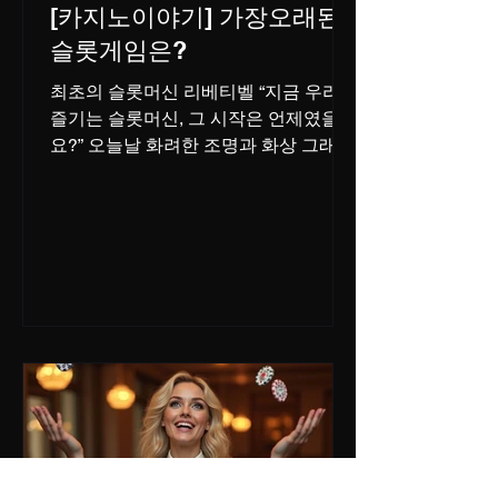
[카지노이야기] 가장오래된
슬롯게임은?
최초의 슬롯머신 리베티벨 “지금 우리가
즐기는 슬롯머신, 그 시작은 언제였을까
요?” 오늘날 화려한 조명과 화상 그래픽
을 자랑하는 슬롯머신도, 처음에는 단순
한 기계 장치에서 출발했습니다. 그 원
조가 바로 리버티 벨(Liberty Bell)입니
다....