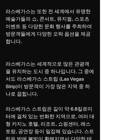
라스베가스는 또한 전 세계에서 유명한 
예술가들의 쇼, 콘서트, 뮤지컬, 스포츠 
이벤트 등 다양한 문화 행사를 주최하여 
방문객들에게 다양한 오락 옵션을 제공
합니다.
라스베가스는 세계적으로 많은 관광객
을 유치하는 도시 중 하나입니다. 그 중에
서도 라스베가스 스트립 (Las Vegas 
Strip)이 방문객이 가장 많은 지역 중 하
나로 꼽힙니다.
라스베가스 스트립은 길이 약 6.8킬로미
터에 걸쳐 있는 번화한 지역으로, 여러 대
형 카지노 호텔, 리조트, 쇼핑센터, 레스
토랑, 공연장 등이 밀집해 있습니다. 스트
립은 밤에 불빛이 환해지면서 다양한 테