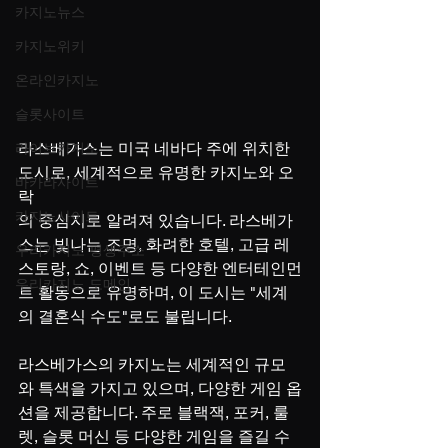
카지노뉴스
카지노위키
온라인카지노
슬롯사이트
라스베가스는 미국 네바다 주에 위치한 
라이브카지노
도시로, 세계적으로 유명한 카지노와 오
바카라사이트
락
카지노사이트
의 중심지로 알려져 있습니다. 라스베가
스는 빛나는 조명, 화려한 호텔, 고급 레
우리카지노 평생주소
스토랑, 쇼, 이벤트 등 다양한 엔터테인먼
우리카지노 도메인
트 활동으로 유명하며, 이 도시는 "세계
의 결혼식 수도"로도 불립니다.
라스베가스의 카지노는 세계적인 규모
와 특색을 가지고 있으며, 다양한 게임 옵
션을 제공합니다. 주로 블랙잭, 포커, 룰
렛, 슬롯 머신 등 다양한 게임을 즐길 수 