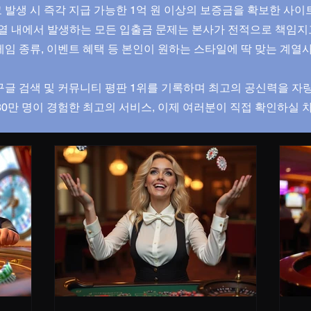
: 사고 발생 시 즉각 지급 가능한 1억 원 이상의 보증금을 확보한 
: 우리계열 내에서 발생하는 모든 입출금 문제는 본사가 전적으로 책임
추천: 게임 종류, 이벤트 혜택 등 본인이 원하는 스타일에 딱 맞는 
5년에도 구글 검색 및 커뮤니티 평판 1위를 기록하며 최고의 공신력을 자
: 이미 80만 명이 경험한 최고의 서비스, 이제 여러분이 직접 확인하실