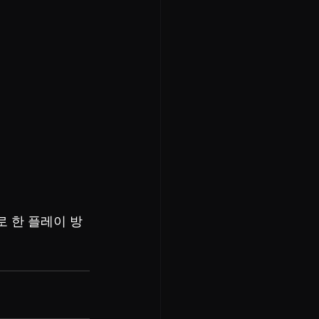
 한 플레이 방