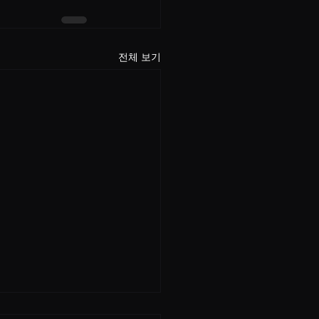
전체 보기