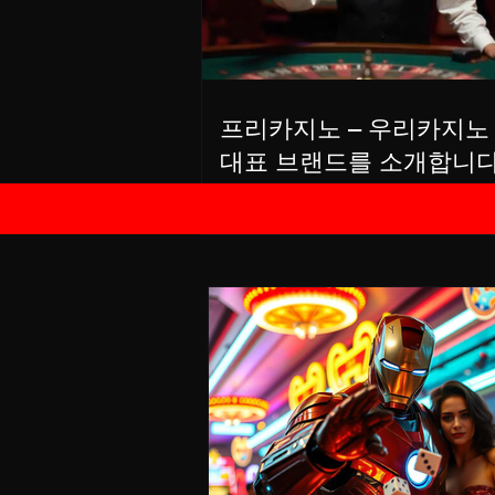
프리카지노 – 우리카지노
대표 브랜드를 소개합니