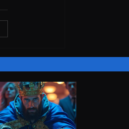
노 146억 횡령사건 또 중
임?