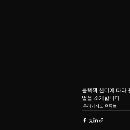
블랙잭 핸디에 따라 
법을 소개합니다
우리카지노 유튜브