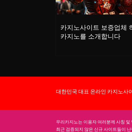
카지노사이트 보증업체 
카지노를 소개합니다
​대한민국 대표 온라인 카지노사
우리카지노는 이용자 여러분께 사칭 및 
최근 검증되지 않은 신규 사이트들이 난