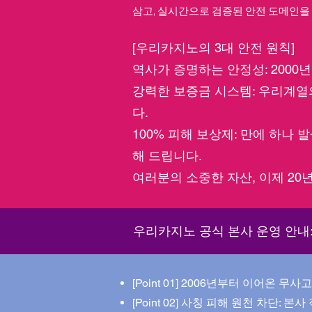
삼고, 실시간으로 검증된 안전 도메인을
[우리카지노의 3대 안전 원칙]
역사가 증명하는 안정성: 2000
강력한 보증금 시스템: 우리계열
다.
100% 피해 보상제: 만에 하나
해 드립니다.
여러분의 소중한 자산, 이제 2
우리카지노 공식 본사 운영 안내:
[Point 01] 2006년부터 이어온
[Point 02] 사칭 피해 원천 차단