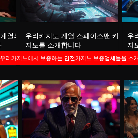
 계열의
우리카지노 계열 스페이스맨 카
우
다
지노를 소개합니다
지
우리카지노에서 보증하는 안전카지노 보증업체들을 소