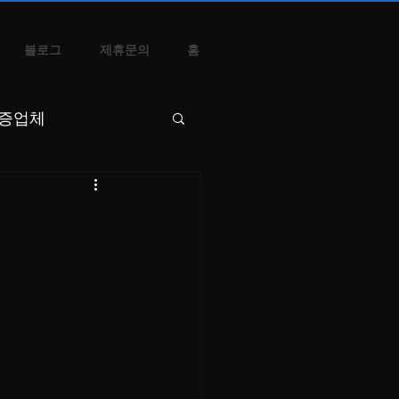
블로그
제휴문의
홈
증업체
라이브카지노