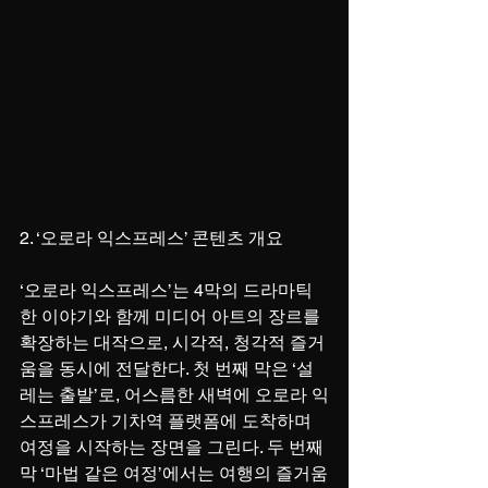
2. ‘오로라 익스프레스’ 콘텐츠 개요
‘오로라 익스프레스’는 4막의 드라마틱
한 이야기와 함께 미디어 아트의 장르를 
확장하는 대작으로, 시각적, 청각적 즐거
움을 동시에 전달한다. 첫 번째 막은 ‘설
레는 출발’로, 어스름한 새벽에 오로라 익
스프레스가 기차역 플랫폼에 도착하며 
여정을 시작하는 장면을 그린다. 두 번째 
막 ‘마법 같은 여정’에서는 여행의 즐거움