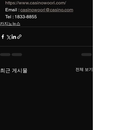
https://www.casinowoori.com/
Email : 
casinowoori@casino.com
Tel : 1833-8855
카지노뉴스
전체 보기
최근 게시물