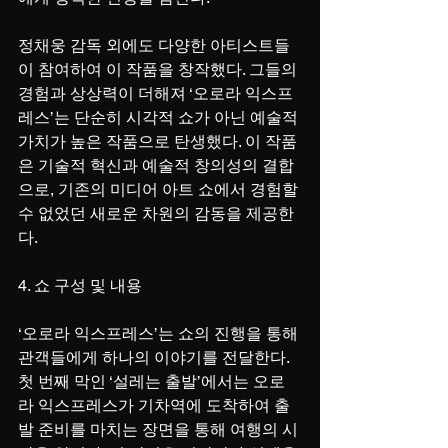
정채웅 감독 외에도 다양한 아티스트들
이 참여하여 이 작품을 창작했다. 그들의 
경험과 상상력이 더해져 ‘오로라 익스프
레스’는 단순히 시각적 쇼가 아닌 예술적 
가치가 높은 작품으로 탄생했다. 이 작품
은 기술적 혁신과 예술적 창의성의 결합
으로, 기존의 미디어 아트 쇼에서 경험할 
수 없었던 새로운 차원의 감동을 제공한
다.
4. 쇼 구성 및 내용
‘오로라 익스프레스’는 쇼의 진행을 통해 
관객들에게 하나의 이야기를 전달한다. 
첫 번째 막인 ‘설레는 출발’에서는 오로
라 익스프레스가 기차역에 도착하여 출
발 준비를 마치는 장면을 통해 여행의 시