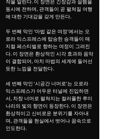
작을 알린다. 이 장면은 긴장감과 설렘을 
동시에 전하며, 관객들이 곧 펼쳐질 여행
에 대한 기대감을 갖게 만든다.
두 번째 막인 ‘마법 같은 여정’에서는 오
로라 익스프레스에 탑승한 승객들이 매
지컬 페스티벌로 향하는 여정이 그려진
다. 이 장면은 환상적인 시각 효과와 음악
이 결합되어, 마치 마법의 세계에 들어선 
듯한 느낌을 전달한다.
세 번째 막인 ‘시공간 너머로’는 오로라 
익스프레스가 어두운 터널에 진입하면
서, 차창 너머로 펼쳐지는 컬러풀한 루미
나리의 빛의 향연이 등장한다. 이 장면은 
환상적이고 신비로운 분위기를 자아내
며, 관객들을 현실에서 벗어나 꿈속으로 
인도한다.