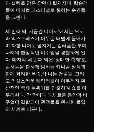
과 설렘을 담은 장면이 펼쳐지며, 탑승객
들이 매지컬 페스티벌로 향하는 순간들
을 그린다.
세 번째 막 ‘시공간 너머로’에서는 오로
라 익스프레스가 어두운 터널에 들어가
며 차창 너머로 펼쳐지는 컬러풀한 루미
나리의 환상적인 비주얼을 경험하게 된
다. 마지막 네 번째 막은 ‘장대한 축제’로, 
밤하늘을 환하게 밝히는 카니발 장식과 
함께 화려한 폭죽, 빛나는 건물들, 그리
고 익살스러운 캐릭터들이 어우러져 환
상적인 축제 분위기를 연출하며 쇼를 마
무리한다. 각 막마다 다채로운 음악과 비
주얼이 결합되어 관객들을 완벽한 몰입
의 세계로 이끈다.