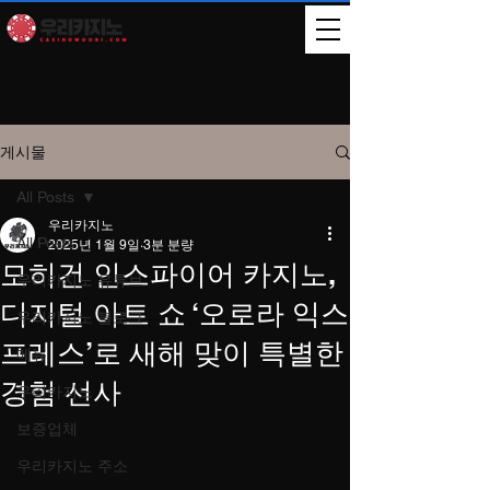
게시물
All Posts
우리카지노
All Posts
2025년 1월 9일
3분 분량
모히건 인스파이어 카지노,
우리카지노 유튜브
디지털 아트 쇼 ‘오로라 익스
우리카지노 블로그
프레스’로 새해 맞이 특별한
메뉴
경험 선사
우리카지노
보증업체
우리카지노 주소