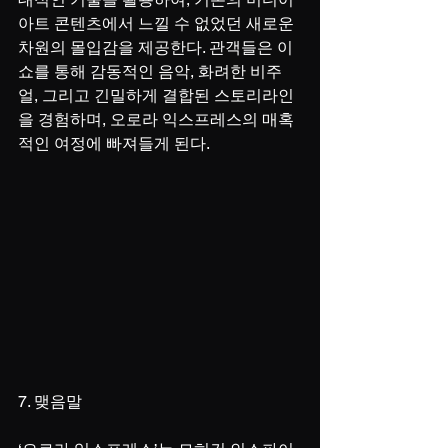
아트 콘텐츠에서 느낄 수 없었던 새로운 
차원의 몰입감을 제공한다. 관객들은 이 
쇼를 통해 감동적인 음악, 화려한 비주
얼, 그리고 긴밀하게 결합된 스토리라인
을 경험하며, 오로라 익스프레스의 매혹
적인 여정에 빠져들게 된다.
7. 맺음말