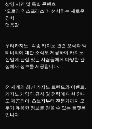
상영 시간 및 특별 콘텐츠
‘오로라 익스프레스’가 선사하는 새로운 
경험
맺음말
우리카지노 : 각종 카지노 관련 오락과 액
티비티에 대한 소식도 제공하여 카지노 
산업에 관심 있는 사람들에게 다양한 관
점에서 정보를 제공합니다.
전 세계의 최신 카지노 트렌드와 이벤트, 
카지노 게임의 규칙 및 전략에 대한 안내
도 제공되어, 초보자부터 전문가까지 모
두가 유용한 정보를 얻을 수 있는 플랫폼
입니다.