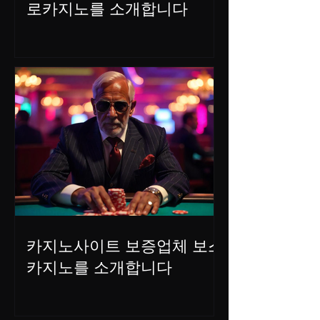
로카지노를 소개합니다
카지노사이트 보증업체 보스
카지노를 소개합니다