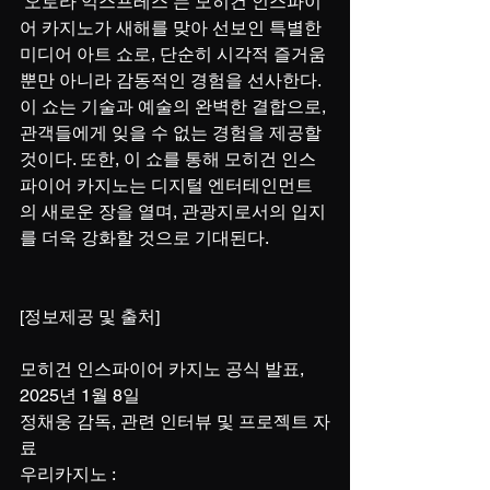
‘오로라 익스프레스’는 모히건 인스파이
어 카지노가 새해를 맞아 선보인 특별한 
미디어 아트 쇼로, 단순히 시각적 즐거움
뿐만 아니라 감동적인 경험을 선사한다. 
이 쇼는 기술과 예술의 완벽한 결합으로, 
관객들에게 잊을 수 없는 경험을 제공할 
것이다. 또한, 이 쇼를 통해 모히건 인스
파이어 카지노는 디지털 엔터테인먼트
의 새로운 장을 열며, 관광지로서의 입지
를 더욱 강화할 것으로 기대된다.
[정보제공 및 출처]
모히건 인스파이어 카지노 공식 발표, 
2025년 1월 8일
정채웅 감독, 관련 인터뷰 및 프로젝트 자
료
우리카지노 : 