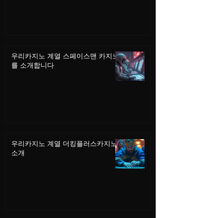
우리카지노 계열 스페이스맨 카지노
를 소개합니다
우리카지노 계열 더킹플러스카지노
소개