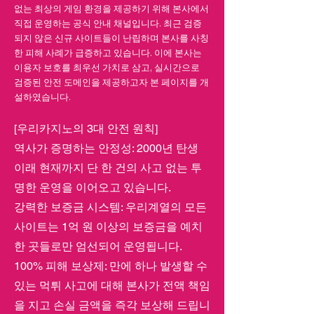
없는 최상의 게임 환경을 제공하기 위해 본사에서
직접 운영하는 공식 안내 채널입니다. 최근 검증
되지 않은 신규 사이트들이 난립하며 본사를 사칭
한 피해 사례가 급증하고 있습니다. 이에 본사는
이용자 보호를 최우선 가치로 삼고, 실시간으로
검증된 안전 도메인을 제공하고자 본 페이지를 개
설하였습니다.
[우리카지노의 3대 안전 원칙]
역사가 증명하는 안정성: 2000년 탄생
이래 현재까지 단 한 건의 사고 없는 투
명한 운영을 이어오고 있습니다.
강력한 보증금 시스템: 우리계열의 모든
사이트는 1억 원 이상의 보증금을 예치
한 곳들로만 엄선되어 운영됩니다.
100% 피해 보상제: 만에 하나 발생할 수
있는 먹튀 사고에 대해 본사가 전액 책임
을 지고 손실 금액을 즉각 보상해 드립니