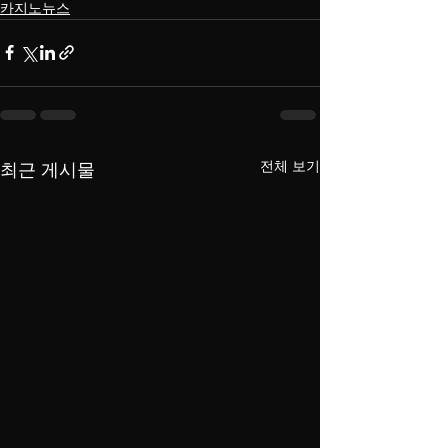
카지노뉴스
전체 보기
최근 게시물