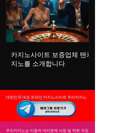
카지노사이트 보증업체 텐카
지노를 소개합니다
​대한민국 대표 온라인 카지노사이트 우리카지노​
우리카지노는 이용자 여러분께 사칭 및 먹튀 걱정