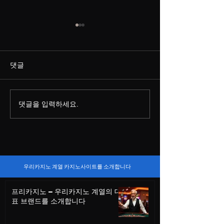
댓글
댓글을 입력하세요.
카지노, 얼마나 중독성이
케이팝 데몬 헌
강할까? 담배와 비교해본
이 불러온 한국 
중독 메커니즘
우리카지노 계열 카지노사이트를 소개합니다
프리카지노 – 우리카지노 계열의 대
표 브랜드를 소개합니다