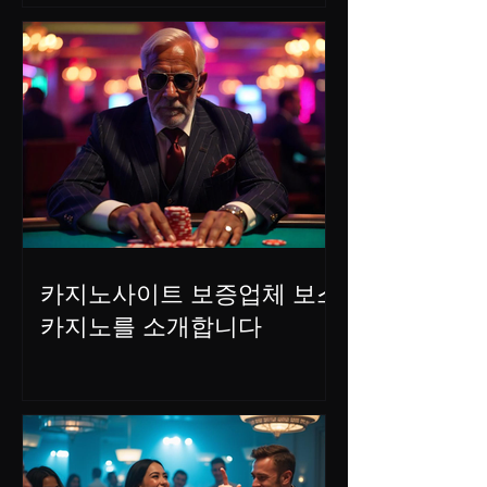
카지노사이트 보증업체 보스
카지노를 소개합니다