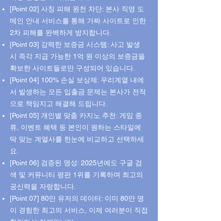
[Point 02] 사칭 피해 원천 차단: 본사 직영 도
메인 안내 서비스를 통해 가짜 사이트로 인한
2차 피해를 완벽하게 방지합니다.
[Point 03] 강력한 보증금 시스템: 사고 발생
시 즉각 지급 가능한 1억 원 이상의 보증금을
확보한 사이트들로만 구성되어 있습니다.
[Point 04] 100% 손실 보상제: 우리계열 내에
서 발생하는 모든 입출금 문제는 본사가 전적
으로 책임지고 해결해 드립니다.
[Point 05] 개인별 맞춤 카지노 추천: 게임 종
류, 이벤트 혜택 등 본인이 원하는 스타일에
딱 맞는 계열사를 한눈에 비교하고 선택하세
요.
[Point 06] 검증된 명성: 2025년에도 구글 검
색 및 커뮤니티 평판 1위를 기록하며 최고의
공신력을 자랑합니다.
[Point 07] 80만 유저의 데이터: 이미 80만 명
이 경험한 최고의 서비스, 이제 여러분이 직접