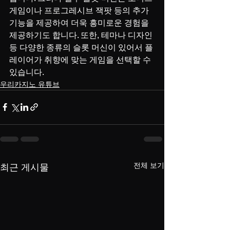
게임이나 프로그레시브 잭팟 등의 추가 
기능을 제공하여 더욱 흥미로운 경험을 
제공하기도 합니다. 또한, 테마나 디자인 
등 다양한 종류의 슬롯 머신이 있어서 플
레이어가 취향에 맞는 게임을 선택할 수 
있습니다.
우리카지노 유튜브
전체 보기
최근 게시물