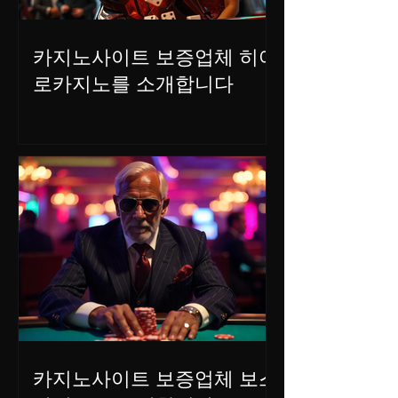
카지노사이트 보증업체 히어
로카지노를 소개합니다
카지노사이트 보증업체 보스