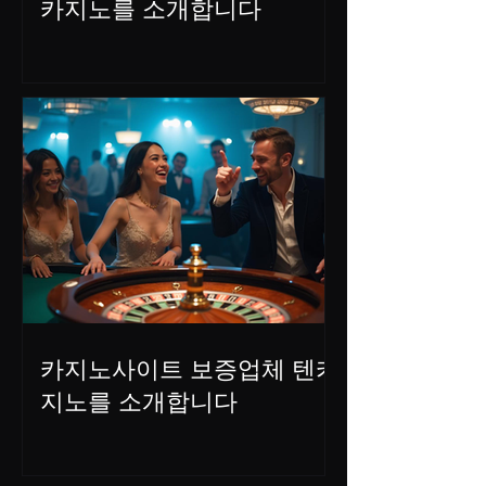
카지노를 소개합니다
카지노사이트 보증업체 텐카
지노를 소개합니다