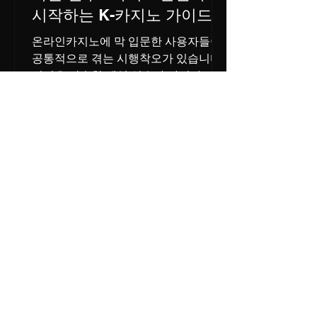
시작하는 K-카지노 가이드
온라인카지노에 막 입문한 사용자들이
공통적으로 겪는 시행착오가 있습니다.
이것은 단순한 게임 실수가 아니라, 자
금 손실, 계정 정지, 심지어 먹튀 피해로
이어질 수도 있는 중요한 함정입니다.
이 글에서는 카지노 초보자들이 가장 많
이 하는 5가지...