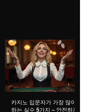
한 기계 장치에서 출발했습니다. 그 원
조가 바로 리버티 벨(Liberty Bell)입니
다....
카지노 입문자가 가장 많이
하는 실수 5가지 – 안전하게