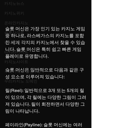
카지노뉴스
카지노위키
온라인카지노
슬롯 머신은 가장 인기 있는 카지노 게임 
슬롯사이트
중 하나로, 라스베가스의 카지노를 포함
한 세계 각지의 카지노에서 찾을 수 있습
라이브카지노
니다. 슬롯 머신은 특히 쉽고 빠른 게임 
바카라사이트
플레이로 유명합니다.
카지노사이트
슬롯 머신은 일반적으로 다음과 같은 구
우리카지노 평생주소
성 요소로 이루어져 있습니다:
우리카지노 도메인
릴(Reel): 일반적으로 3개 또는 5개의 릴
이 있으며, 각 릴에는 다양한 그림이 그려
져 있습니다. 릴이 회전하면서 다양한 그
림이 나타납니다.
페이라인(Payline): 슬롯 머신에는 여러 