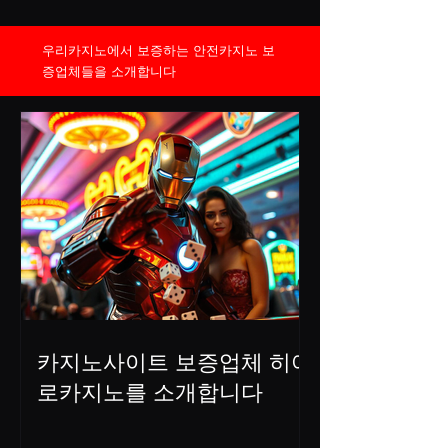
우리카지노에서 보증하는 안전카지노 보
증업체들을 소개합니다
카지노사이트 보증업체 히어
로카지노를 소개합니다