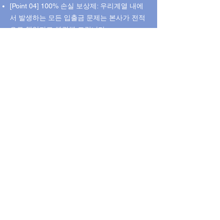
[Point 04] 100% 손실 보상제: 우리계열 내에
서 발생하는 모든 입출금 문제는 본사가 전적
으로 책임지고 해결해 드립니다.
[Point 05] 개인별 맞춤 카지노 추천: 게임 종
류, 이벤트 혜택 등 본인이 원하는 스타일에
딱 맞는 계열사를 한눈에 비교하고 선택하세
요.
[Point 06] 검증된 명성: 2025년에도 구글 검
색 및 커뮤니티 평판 1위를 기록하며 최고의
공신력을 자랑합니다.
[Point 07] 80만 유저의 데이터: 이미 80만 명
이 경험한 최고의 서비스, 이제 여러분이 직접
확인하실 차례입니다.