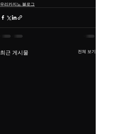
우리카지노 블로그
전체 보기
최근 게시물