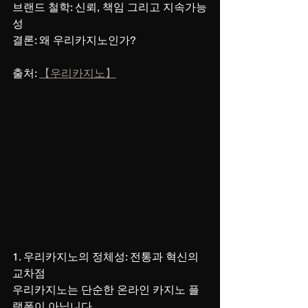
브랜드 철학: 신뢰, 책임 그리고 지속가능
성
결론: 왜 우리카지노인가?
출처: 
【우리카지노】
1. 우리카지노의 정체성: 전통과 혁신의 
교차점
우리카지노는 단순한 온라인 카지노 플
랫폼이 아닙니다.