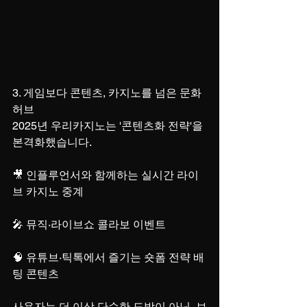
3. 게임보다 콘텐츠, 카지노를 넘은 문화 
허브
2025년 우리카지노는 '콘텐츠화 전략'을 
본격화했습니다.
🎥 인플루언서와 함께하는 실시간 라이
브 카지노 중계
🎤 뮤직·라이브쇼 콜라보 이벤트
🧠 유튜브·틱톡에서 즐기는 숏폼 전략 배
팅 콘텐츠
사용자는 더 이상 단순한 도박이 아닌, 보