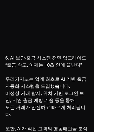
6. AI·보안·출금 시스템 전면 업그레이드
“출금 속도, 이제는 10초 안에 끝난다”
우리카지노는 업계 최초로 AI 기반 출금 
자동화 시스템을 도입했습니다.
비정상 거래 탐지, 위치 기반 로그인 보
안, 지연 출금 예방 기술 등을 통해
모든 거래가 안전하고 빠르게 처리됩니
다.
또한, AI가 직접 고객의 행동패턴을 분석