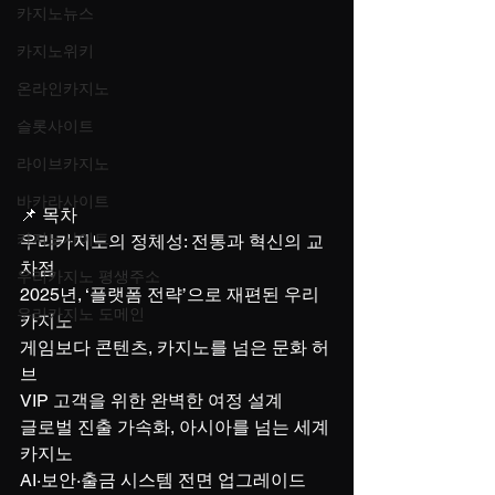
카지노뉴스
카지노위키
온라인카지노
슬롯사이트
라이브카지노
바카라사이트
📌 목차
카지노사이트
우리카지노의 정체성: 전통과 혁신의 교
차점
우리카지노 평생주소
2025년, ‘플랫폼 전략’으로 재편된 우리
우리카지노 도메인
카지노
게임보다 콘텐츠, 카지노를 넘은 문화 허
브
VIP 고객을 위한 완벽한 여정 설계
글로벌 진출 가속화, 아시아를 넘는 세계 
카지노
AI·보안·출금 시스템 전면 업그레이드