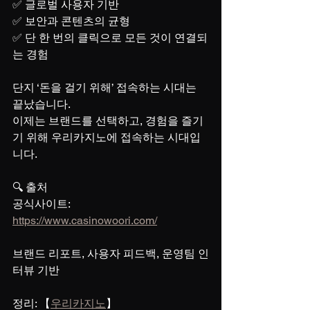
✅ 글로벌 사용자 기반
✅ 보안과 콘텐츠의 균형
✅ 단 한 번의 클릭으로 모든 것이 연결되
는 경험
단지 ‘돈을 걸기 위해’ 접속하는 시대는 
끝났습니다.
이제는 브랜드를 선택하고, 경험을 즐기
기 위해 우리카지노에 접속하는 시대입
니다.
🔍 출처
공식사이트: 
https://www.casinowoori.com/
브랜드 리포트, 사용자 피드백, 운영팀 인
터뷰 기반
정리: 【
우리카지노
】