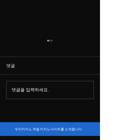
댓글
댓글을 입력하세요.
카지노, 얼마나 중독성이
케이팝 데몬 헌
강할까? 담배와 비교해본
이 불러온 한국 
중독 메커니즘
우리카지노 계열 카지노사이트를 소개합니다