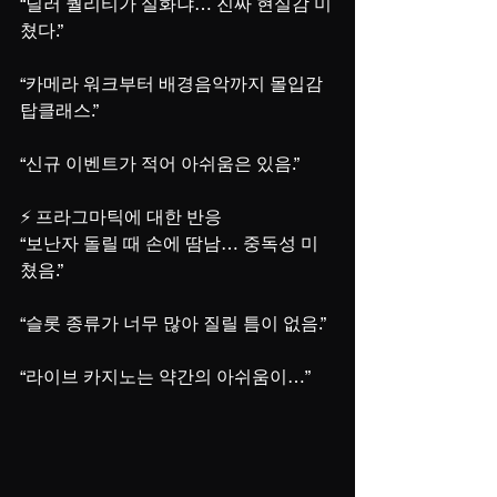
“딜러 퀄리티가 실화냐… 진짜 현실감 미
쳤다.”
“카메라 워크부터 배경음악까지 몰입감 
탑클래스.”
“신규 이벤트가 적어 아쉬움은 있음.”
⚡ 프라그마틱에 대한 반응
“보난자 돌릴 때 손에 땀남… 중독성 미
쳤음.”
“슬롯 종류가 너무 많아 질릴 틈이 없음.”
“라이브 카지노는 약간의 아쉬움이…”