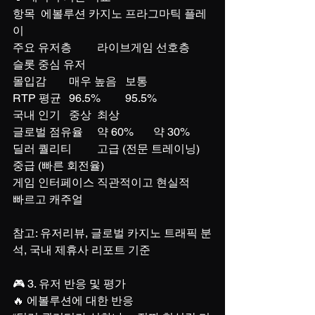
항목	에볼루션 카지노	프라그마틱 플레
이
주요 유저층	라이브게임 선호층	
슬롯 중심 유저
몰입감	매우 높음	보통
RTP 평균	96.5%	95.5%
국내 인기	중상	최상
글로벌 점유율	약 60%	약 30%
딜러 퀄리티	고급 (전문 트레이닝)	
중급 (빠른 회전율)
게임 인터페이스	직관적이고 현실적	
빠르고 캐주얼
참고: 유저리뷰, 글로벌 카지노 트래픽 분
석, 국내 제휴사 리포트 기준
🎮 3. 유저 반응 및 평가
🔥 에볼루션에 대한 반응