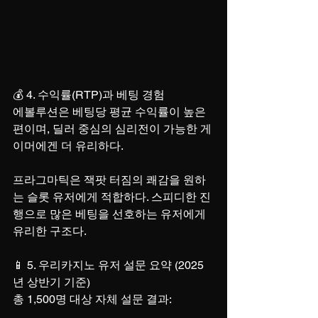
💰 4. 수익률(RTP)과 베팅 경험
에볼루션은 베팅당 평균 수익률이 높은 
편이며, 딜러 중심의 심리전이 가능한 게
이머에겐 더 유리하다.
프라그마틱은 잭팟 터짐의 쾌감을 원하
는 슬롯 유저에게 적합하다. 스피디한 진
행으로 많은 베팅을 선호하는 유저에게 
유리한 구조다.
📱 5. 우리카지노 유저 설문 요약 (2025
년 상반기 기준)
총 1,500명 대상 자체 설문 결과: