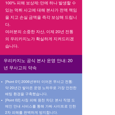
100% 피해 보상제: 만에 하나 발생할 수
있는 먹튀 사고에 대해 본사가 전액 책임
을 지고 손실 금액을 즉각 보상해 드립니
다.
여러분의 소중한 자산, 이제 20년 전통
의 우리카지노가 확실하게 지켜드리겠
습니다.
우리카지노 공식 본사 운영 안내: 20
년 무사고의 약속
[Point 01] 2006년부터 이어온 무사고 전통:
약 20년간 쌓아온 운영 노하우로 가장 안전한
배팅 환경을 구축했습니다.
[Point 02] 사칭 피해 원천 차단: 본사 직영 도
메인 안내 서비스를 통해 가짜 사이트로 인한
2차 피해를 완벽하게 방지합니다.