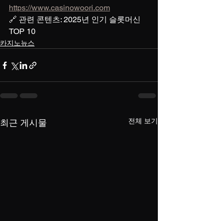
https://www.casinowoori.com
🔗 관련 콘텐츠: 2025년 인기 슬롯머신 
TOP 10
카지노뉴스
전체 보기
최근 게시물