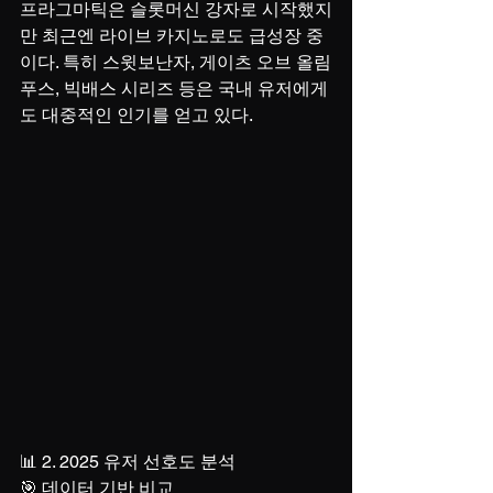
프라그마틱은 슬롯머신 강자로 시작했지
만 최근엔 라이브 카지노로도 급성장 중
이다. 특히 스윗보난자, 게이츠 오브 올림
푸스, 빅배스 시리즈 등은 국내 유저에게
도 대중적인 인기를 얻고 있다.
📊 2. 2025 유저 선호도 분석
🎯 데이터 기반 비교