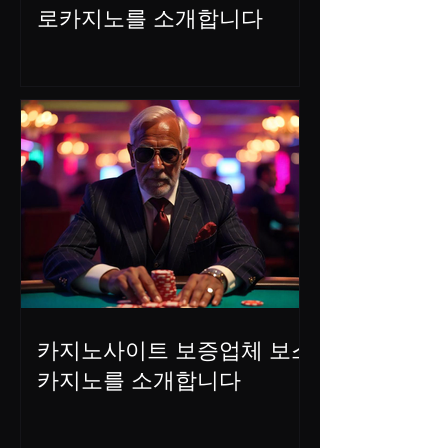
로카지노를 소개합니다
카지노사이트 보증업체 보스
카지노를 소개합니다