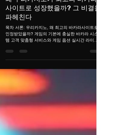
우리카지노
2024년 12월 21일
3분 분량
왜 우리카지노가 최고의 바카라
사이트로 성장했을까? 그 비결을
파헤친다
목차 서론: 우리카지노, 왜 최고의 바카라사이트로
인정받았을까? 게임의 기본에 충실한 바카라 시스
템 고객 맞춤형 서비스와 게임 옵션 실시간 라이브
카지노, 최고의 플레이 환경 제공 놀라운 보너스와
프로모션으로 유입 촉진 고객의 신뢰를 얻은 보안...