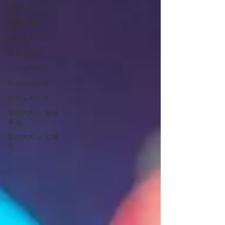
카지노뉴스
카지노위키
온라인카지노
슬롯사이트
라이브카지노
바카라사이트
카지노사이트
우리카지노 평생
주소
우리카지노 도메
인